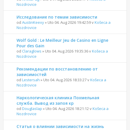
Nozdrovice
Исследование по темам зависимости
od
AustinKeexy
» Uto 04. Aug 2026 19:42:59 v
Košeca a
Nozdrovice
Wolf Gold : Le Meilleur Jeu de Casino en Ligne
Pour des Gain
od
Claraglows
» Uto 04. Aug 2026 19:35:36 v
Košeca a
Nozdrovice
Рекомендации по восстановлению от
зависимостей
od
Lestersah
» Uto 04. Aug 2026 18:33:27 v
Košeca a
Nozdrovice
Наркологическая клиника Похмельная
служба. Вывод из запоя кр
od
Douglaslap
» Uto 04. Aug 2026 18:21:12 v
Košeca a
Nozdrovice
Статья о влиянии зависимости на жизнь