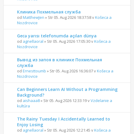
Клиника Похмельная служба
od
MatthewJen
» Str 05. Aug 2026 18:37:58 v
Košeca a
Nozdrovice
Gecə yarısı telefonumda açılan dünya
od
agnellaoral
» Str 05. Aug 2026 17:05:30 v
Košeca a
Nozdrovice
Вывод из запоя в клинике Похмельная
служба
od
Ernesttoumb
» Str 05. Aug 2026 16:36:07 v
Košeca a
Nozdrovice
Can Beginners Learn AI Without a Programming
Background?
od
aishaaa8
» Str 05. Aug 2026 12:33:19 v
Vzdelanie a
kultúra
The Rainy Tuesday I Accidentally Learned to
Enjoy Losing
od
agnellaoral
» Str 05. Aug 2026 12:21:45 v
Košeca a