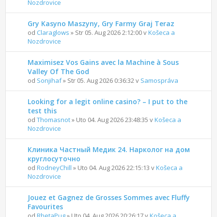
Nozdrovice
Gry Kasyno Maszyny, Gry Farmy Graj Teraz
od
Claraglows
» Str 05. Aug 2026 2:12:00 v
Košeca a
Nozdrovice
Maximisez Vos Gains avec la Machine à Sous
Valley Of The God
od
Sonjihaf
» Str 05. Aug 2026 0:36:32 v
Samospráva
Looking for a legit online casino? – I put to the
test this
od
Thomasnot
» Uto 04. Aug 2026 23:48:35 v
Košeca a
Nozdrovice
Клиника Частный Медик 24. Нарколог на дом
круглосуточно
od
RodneyChill
» Uto 04. Aug 2026 22:15:13 v
Košeca a
Nozdrovice
Jouez et Gagnez de Grosses Sommes avec Fluffy
Favourites
od
RhetaPug
» Uto 04. Aug 2026 20:26:17 v
Košeca a