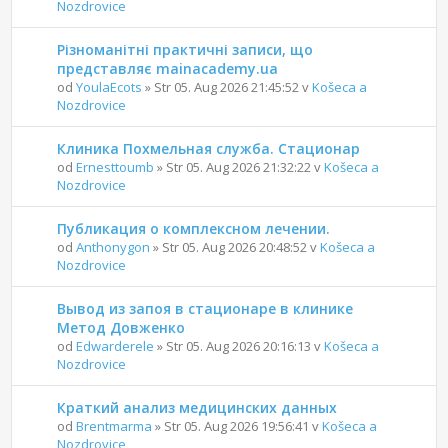
Nozdrovice
Різноманітні практичні записи, що
представляє mainacademy.ua
od
YoulaEcots
» Str 05. Aug 2026 21:45:52 v
Košeca a
Nozdrovice
Клиника Похмельная служба. Стационар
od
Ernesttoumb
» Str 05. Aug 2026 21:32:22 v
Košeca a
Nozdrovice
Публикация о комплексном лечении.
od
Anthonygon
» Str 05. Aug 2026 20:48:52 v
Košeca a
Nozdrovice
Вывод из запоя в стационаре в клинике
Метод Довженко
od
Edwarderele
» Str 05. Aug 2026 20:16:13 v
Košeca a
Nozdrovice
Краткий анализ медицинских данных
od
Brentmarma
» Str 05. Aug 2026 19:56:41 v
Košeca a
Nozdrovice