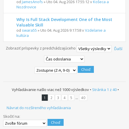
od
JamesAnofs
» Uto 04. Aug 2026 17:55:12 v
Košeca a
Nozdrovice
Why Is Full Stack Development One of the Most
Valuable Skill
od
swara55
» Uto 04. Aug 2026 9:17:58 v
Vzdelanie a
kultúra
Zobraziť príspevky z predchádzajúceho
Ďalší
Vyhľadávanie našlo viac než 1000 výsledkov •
Stránka
1
z
40
•
...
1
2
3
4
5
40
Návrat do rozšíreného vyhľadávania
Skočiť na: