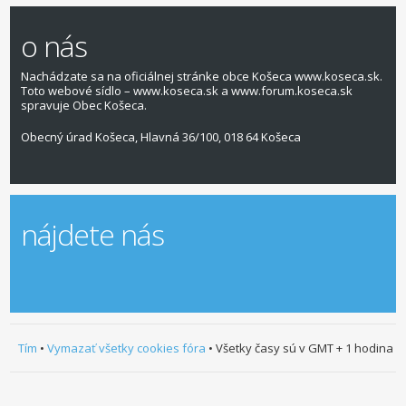
o nás
Nachádzate sa na oficiálnej stránke obce Košeca www.koseca.sk.
Toto webové sídlo – www.koseca.sk a www.forum.koseca.sk
spravuje Obec Košeca.
Obecný úrad Košeca, Hlavná 36/100, 018 64 Košeca
nájdete nás
Tím
•
Vymazať všetky cookies fóra
• Všetky časy sú v GMT + 1 hodina