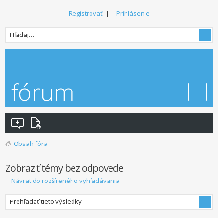
Registrovať
|
Prihlásenie
Obsah fóra
Zobraziť témy bez odpovede
Návrat do rozšíreného vyhľadávania