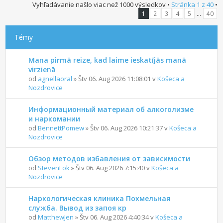
Vyhľadávanie našlo viac než 1000 výsledkov •
Stránka
1
z
40
•
...
1
2
3
4
5
40
Témy
Mana pirmā reize, kad laime ieskatījās manā
virzienā
od
agnellaoral
» Štv 06. Aug 2026 11:08:01 v
Košeca a
Nozdrovice
Информационный материал об алкоголизме
и наркомании
od
BennettPomew
» Štv 06. Aug 2026 10:21:37 v
Košeca a
Nozdrovice
Обзор методов избавления от зависимости
od
StevenLok
» Štv 06. Aug 2026 7:15:40 v
Košeca a
Nozdrovice
Наркологическая клиника Похмельная
служба. Вывод из запоя кр
od
MatthewJen
» Štv 06. Aug 2026 4:40:34 v
Košeca a