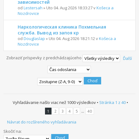
зависимостей
od
Lestersah
» Uto 04. Aug 2026 18:33:27 v
Košeca a
Nozdrovice
Наркологическая клиника Похмельная
служба. Вывод из запоя кр
od
Douglaslap
» Uto 04. Aug 2026 18:21:12 v
Košeca a
Nozdrovice
Zobraziť príspevky z predchádzajúceho
Ďalší
Vyhľadávanie našlo viac než 1000 výsledkov •
Stránka
1
z
40
•
...
1
2
3
4
5
40
Návrat do rozšíreného vyhľadávania
Skočiť na: