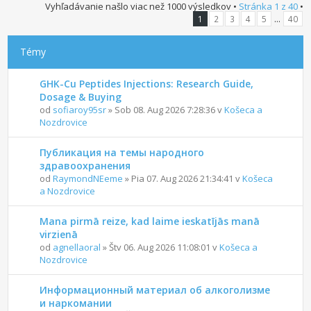
Vyhľadávanie našlo viac než 1000 výsledkov •
Stránka
1
z
40
•
...
1
2
3
4
5
40
Témy
GHK-Cu Peptides Injections: Research Guide,
Dosage & Buying
od
sofiaroy95sr
» Sob 08. Aug 2026 7:28:36 v
Košeca a
Nozdrovice
Публикация на темы народного
здравоохранения
od
RaymondNEeme
» Pia 07. Aug 2026 21:34:41 v
Košeca
a Nozdrovice
Mana pirmā reize, kad laime ieskatījās manā
virzienā
od
agnellaoral
» Štv 06. Aug 2026 11:08:01 v
Košeca a
Nozdrovice
Информационный материал об алкоголизме
и наркомании