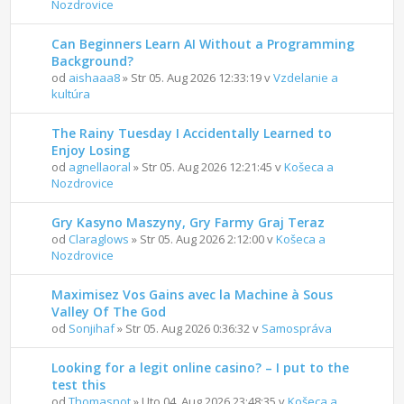
Nozdrovice
Can Beginners Learn AI Without a Programming
Background?
od
aishaaa8
» Str 05. Aug 2026 12:33:19 v
Vzdelanie a
kultúra
The Rainy Tuesday I Accidentally Learned to
Enjoy Losing
od
agnellaoral
» Str 05. Aug 2026 12:21:45 v
Košeca a
Nozdrovice
Gry Kasyno Maszyny, Gry Farmy Graj Teraz
od
Claraglows
» Str 05. Aug 2026 2:12:00 v
Košeca a
Nozdrovice
Maximisez Vos Gains avec la Machine à Sous
Valley Of The God
od
Sonjihaf
» Str 05. Aug 2026 0:36:32 v
Samospráva
Looking for a legit online casino? – I put to the
test this
od
Thomasnot
» Uto 04. Aug 2026 23:48:35 v
Košeca a