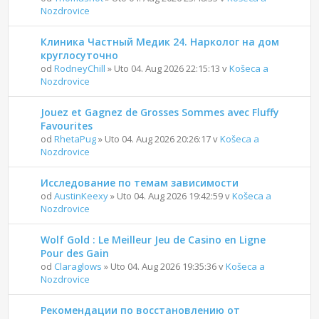
Nozdrovice
Клиника Частный Медик 24. Нарколог на дом
круглосуточно
od
RodneyChill
» Uto 04. Aug 2026 22:15:13 v
Košeca a
Nozdrovice
Jouez et Gagnez de Grosses Sommes avec Fluffy
Favourites
od
RhetaPug
» Uto 04. Aug 2026 20:26:17 v
Košeca a
Nozdrovice
Исследование по темам зависимости
od
AustinKeexy
» Uto 04. Aug 2026 19:42:59 v
Košeca a
Nozdrovice
Wolf Gold : Le Meilleur Jeu de Casino en Ligne
Pour des Gain
od
Claraglows
» Uto 04. Aug 2026 19:35:36 v
Košeca a
Nozdrovice
Рекомендации по восстановлению от