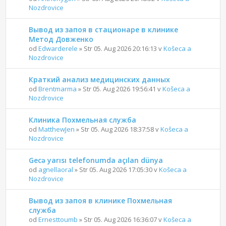
Nozdrovice
Вывод из запоя в стационаре в клинике
Метод Довженко
od
Edwarderele
» Str 05. Aug 2026 20:16:13 v
Košeca a
Nozdrovice
Краткий анализ медицинских данных
od
Brentmarma
» Str 05. Aug 2026 19:56:41 v
Košeca a
Nozdrovice
Клиника Похмельная служба
od
MatthewJen
» Str 05. Aug 2026 18:37:58 v
Košeca a
Nozdrovice
Gecə yarısı telefonumda açılan dünya
od
agnellaoral
» Str 05. Aug 2026 17:05:30 v
Košeca a
Nozdrovice
Вывод из запоя в клинике Похмельная
служба
od
Ernesttoumb
» Str 05. Aug 2026 16:36:07 v
Košeca a