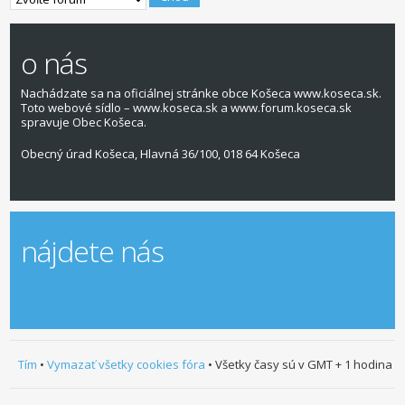
o nás
Nachádzate sa na oficiálnej stránke obce Košeca www.koseca.sk.
Toto webové sídlo – www.koseca.sk a www.forum.koseca.sk
spravuje Obec Košeca.
Obecný úrad Košeca, Hlavná 36/100, 018 64 Košeca
nájdete nás
Tím
•
Vymazať všetky cookies fóra
• Všetky časy sú v GMT + 1 hodina