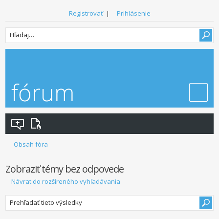
Registrovať
|
Prihlásenie
Obsah fóra
Zobraziť témy bez odpovede
Návrat do rozšíreného vyhľadávania