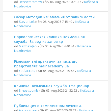
od
BennettPomew
» Štv 06. Aug 2026 10:21:37 v
Košeca a
Nozdrovice
Обзор методов избавления от зависимости
od
StevenLok
» Štv 06. Aug 2026 7:15:40 v
Košeca a
Nozdrovice
Наркологическая клиника Похмельная
служба. Вывод из запоя кр
od
MatthewJen
» Štv 06. Aug 2026 4:40:34 v
Košeca a
Nozdrovice
Різноманітні практичні записи, що
представляє mainacademy.ua
od
YoulaEcots
» Str 05. Aug 2026 21:45:52 v
Košeca a
Nozdrovice
Клиника Похмельная служба. Стационар
od
Ernesttoumb
» Str 05. Aug 2026 21:32:22 v
Košeca a
Nozdrovice
Публикация о комплексном лечении.
od
Anthonygon
» Str 05. Aug 2026 20:48:52 v
Košeca a