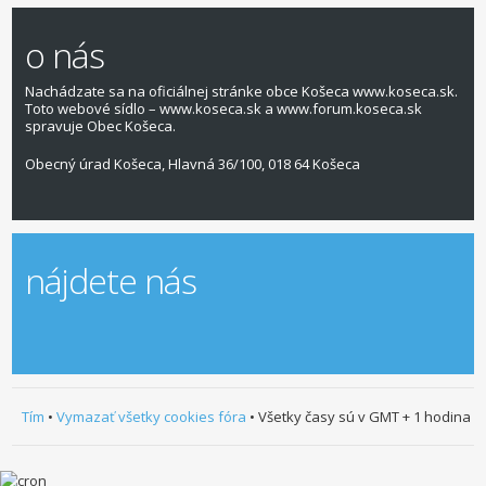
o nás
Nachádzate sa na oficiálnej stránke obce Košeca www.koseca.sk.
Toto webové sídlo – www.koseca.sk a www.forum.koseca.sk
spravuje Obec Košeca.
Obecný úrad Košeca, Hlavná 36/100, 018 64 Košeca
nájdete nás
Tím
•
Vymazať všetky cookies fóra
• Všetky časy sú v GMT + 1 hodina