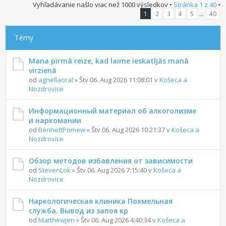
Vyhľadávanie našlo viac než 1000 výsledkov •
Stránka
1
z
40
•
...
1
2
3
4
5
40
Témy
Mana pirmā reize, kad laime ieskatījās manā
virzienā
od
agnellaoral
» Štv 06. Aug 2026 11:08:01 v
Košeca a
Nozdrovice
Информационный материал об алкоголизме
и наркомании
od
BennettPomew
» Štv 06. Aug 2026 10:21:37 v
Košeca a
Nozdrovice
Обзор методов избавления от зависимости
od
StevenLok
» Štv 06. Aug 2026 7:15:40 v
Košeca a
Nozdrovice
Наркологическая клиника Похмельная
служба. Вывод из запоя кр
od
MatthewJen
» Štv 06. Aug 2026 4:40:34 v
Košeca a