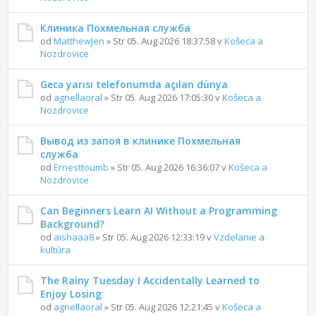
Клиника Похмельная служба
od
MatthewJen
» Str 05. Aug 2026 18:37:58 v
Košeca a
Nozdrovice
Gecə yarısı telefonumda açılan dünya
od
agnellaoral
» Str 05. Aug 2026 17:05:30 v
Košeca a
Nozdrovice
Вывод из запоя в клинике Похмельная
служба
od
Ernesttoumb
» Str 05. Aug 2026 16:36:07 v
Košeca a
Nozdrovice
Can Beginners Learn AI Without a Programming
Background?
od
aishaaa8
» Str 05. Aug 2026 12:33:19 v
Vzdelanie a
kultúra
The Rainy Tuesday I Accidentally Learned to
Enjoy Losing
od
agnellaoral
» Str 05. Aug 2026 12:21:45 v
Košeca a