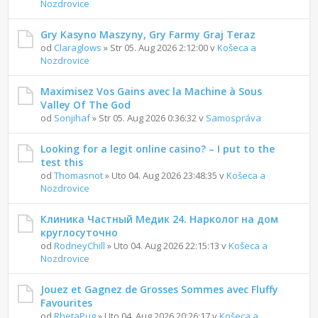
Nozdrovice
Gry Kasyno Maszyny, Gry Farmy Graj Teraz
od
Claraglows
» Str 05. Aug 2026 2:12:00 v
Košeca a
Nozdrovice
Maximisez Vos Gains avec la Machine à Sous
Valley Of The God
od
Sonjihaf
» Str 05. Aug 2026 0:36:32 v
Samospráva
Looking for a legit online casino? – I put to the
test this
od
Thomasnot
» Uto 04. Aug 2026 23:48:35 v
Košeca a
Nozdrovice
Клиника Частный Медик 24. Нарколог на дом
круглосуточно
od
RodneyChill
» Uto 04. Aug 2026 22:15:13 v
Košeca a
Nozdrovice
Jouez et Gagnez de Grosses Sommes avec Fluffy
Favourites
od
RhetaPug
» Uto 04. Aug 2026 20:26:17 v
Košeca a