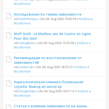
Nozdrovice
Исследование по темам зависимости
od
AustinKeexy
» Uto 04. Aug 2026 19:42:59 v
Košeca a
Nozdrovice
Wolf Gold : Le Meilleur Jeu de Casino en Ligne
Pour des Gain
od
Claraglows
» Uto 04. Aug 2026 19:35:36 v
Košeca a
Nozdrovice
Рекомендации по восстановлению от
зависимостей
od
Lestersah
» Uto 04. Aug 2026 18:33:27 v
Košeca a
Nozdrovice
Наркологическая клиника Похмельная
служба. Вывод из запоя кр
od
Douglaslap
» Uto 04. Aug 2026 18:21:12 v
Košeca a
Nozdrovice
Статья о влиянии зависимости на жизнь