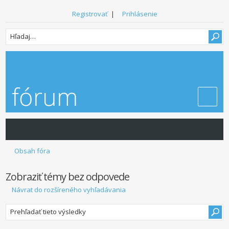
Registrovať
|
Prihlásenie
Obsah fóra
Zobraziť témy bez odpovede
Návrat do rozšíreného vyhľadávania