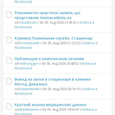
Nozdrovice
Різноманітні практичні записи, що
представляє mainacademy.ua
od
YoulaEcots
» Str 05. Aug 2026 21:45:52 v
Košeca a
Nozdrovice
Клиника Похмельная служба. Стационар
od
Ernesttoumb
» Str 05. Aug 2026 21:32:22 v
Košeca a
Nozdrovice
Публикация о комплексном лечении.
od
Anthonygon
» Str 05. Aug 2026 20:48:52 v
Košeca a
Nozdrovice
Вывод из запоя в стационаре в клинике
Метод Довженко
od
Edwarderele
» Str 05. Aug 2026 20:16:13 v
Košeca a
Nozdrovice
Краткий анализ медицинских данных
od
Brentmarma
» Str 05. Aug 2026 19:56:41 v
Košeca a
Nozdrovice