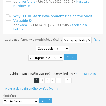
od
JamesAnofs
» Uto 04. Aug 2026 17:55:12 v
Košeca a
Nozdrovice
Why Is Full Stack Development One of the Most
Valuable Skill
od
swara55
» Uto 04. Aug 2026 9:17:58 v
Vzdelanie a
kultúra
Zobraziť príspevky z predchádzajúceho
Ďalší
Vyhľadávanie našlo viac než 1000 výsledkov •
Stránka
1
z
40
•
...
1
2
3
4
5
40
Návrat do rozšíreného vyhľadávania
Skočiť na: