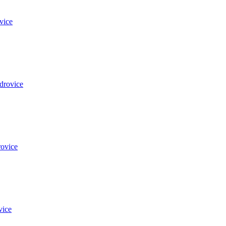
vice
drovice
ovice
vice