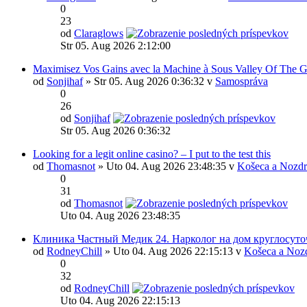
0
23
od
Claraglows
Str 05. Aug 2026 2:12:00
Maximisez Vos Gains avec la Machine à Sous Valley Of The 
od
Sonjihaf
» Str 05. Aug 2026 0:36:32 v
Samospráva
0
26
od
Sonjihaf
Str 05. Aug 2026 0:36:32
Looking for a legit online casino? – I put to the test this
od
Thomasnot
» Uto 04. Aug 2026 23:48:35 v
Košeca a Nozdr
0
31
od
Thomasnot
Uto 04. Aug 2026 23:48:35
Клиника Частный Медик 24. Нарколог на дом круглосуто
od
RodneyChill
» Uto 04. Aug 2026 22:15:13 v
Košeca a Noz
0
32
od
RodneyChill
Uto 04. Aug 2026 22:15:13