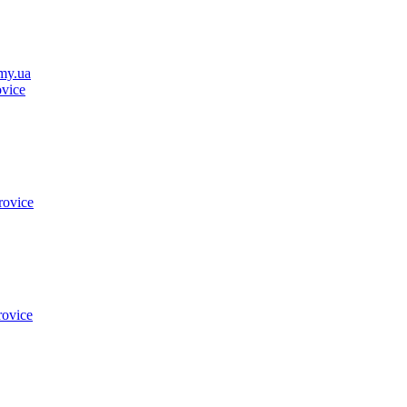
my.ua
vice
rovice
rovice