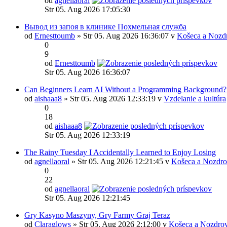
od
agnellaoral
Str 05. Aug 2026 17:05:30
Вывод из запоя в клинике Похмельная служба
od
Ernesttoumb
» Str 05. Aug 2026 16:36:07 v
Košeca a Nozd
0
9
od
Ernesttoumb
Str 05. Aug 2026 16:36:07
Can Beginners Learn AI Without a Programming Background?
od
aishaaa8
» Str 05. Aug 2026 12:33:19 v
Vzdelanie a kultúra
0
18
od
aishaaa8
Str 05. Aug 2026 12:33:19
The Rainy Tuesday I Accidentally Learned to Enjoy Losing
od
agnellaoral
» Str 05. Aug 2026 12:21:45 v
Košeca a Nozdro
0
22
od
agnellaoral
Str 05. Aug 2026 12:21:45
Gry Kasyno Maszyny, Gry Farmy Graj Teraz
od
Claraglows
» Str 05. Aug 2026 2:12:00 v
Košeca a Nozdrov