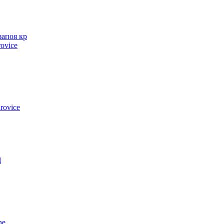
запоя кр
ovice
rovice
l
ne