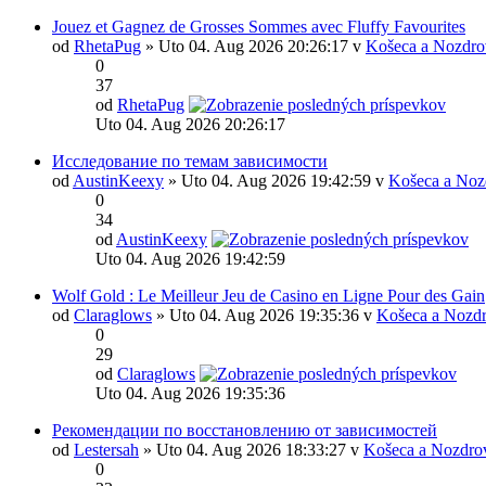
Jouez et Gagnez de Grosses Sommes avec Fluffy Favourites
od
RhetaPug
» Uto 04. Aug 2026 20:26:17 v
Košeca a Nozdro
0
37
od
RhetaPug
Uto 04. Aug 2026 20:26:17
Исследование по темам зависимости
od
AustinKeexy
» Uto 04. Aug 2026 19:42:59 v
Košeca a Noz
0
34
od
AustinKeexy
Uto 04. Aug 2026 19:42:59
Wolf Gold : Le Meilleur Jeu de Casino en Ligne Pour des Gain
od
Claraglows
» Uto 04. Aug 2026 19:35:36 v
Košeca a Nozdr
0
29
od
Claraglows
Uto 04. Aug 2026 19:35:36
Рекомендации по восстановлению от зависимостей
od
Lestersah
» Uto 04. Aug 2026 18:33:27 v
Košeca a Nozdro
0