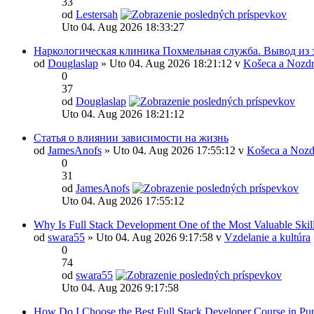
33
od
Lestersah
Uto 04. Aug 2026 18:33:27
Наркологическая клиника Похмельная служба. Вывод из 
od
Douglaslap
» Uto 04. Aug 2026 18:21:12 v
Košeca a Nozdr
0
37
od
Douglaslap
Uto 04. Aug 2026 18:21:12
Статья о влиянии зависимости на жизнь
od
JamesAnofs
» Uto 04. Aug 2026 17:55:12 v
Košeca a Nozd
0
31
od
JamesAnofs
Uto 04. Aug 2026 17:55:12
Why Is Full Stack Development One of the Most Valuable Skil
od
swara55
» Uto 04. Aug 2026 9:17:58 v
Vzdelanie a kultúra
0
74
od
swara55
Uto 04. Aug 2026 9:17:58
How Do I Choose the Best Full Stack Developer Course in Pu