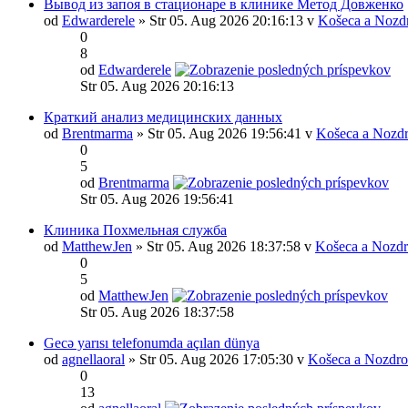
Вывод из запоя в стационаре в клинике Метод Довженко
od
Edwarderele
» Str 05. Aug 2026 20:16:13 v
Košeca a Nozd
0
8
od
Edwarderele
Str 05. Aug 2026 20:16:13
Краткий анализ медицинских данных
od
Brentmarma
» Str 05. Aug 2026 19:56:41 v
Košeca a Nozdr
0
5
od
Brentmarma
Str 05. Aug 2026 19:56:41
Клиника Похмельная служба
od
MatthewJen
» Str 05. Aug 2026 18:37:58 v
Košeca a Nozdr
0
5
od
MatthewJen
Str 05. Aug 2026 18:37:58
Gecə yarısı telefonumda açılan dünya
od
agnellaoral
» Str 05. Aug 2026 17:05:30 v
Košeca a Nozdro
0
13