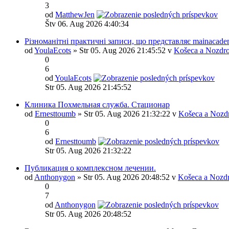
3
od
MatthewJen
Štv 06. Aug 2026 4:40:34
Різноманітні практичні записи, що представляє mainacade
od
YoulaEcots
» Str 05. Aug 2026 21:45:52 v
Košeca a Nozdro
0
6
od
YoulaEcots
Str 05. Aug 2026 21:45:52
Клиника Похмельная служба. Стационар
od
Ernesttoumb
» Str 05. Aug 2026 21:32:22 v
Košeca a Nozd
0
6
od
Ernesttoumb
Str 05. Aug 2026 21:32:22
Публикация о комплексном лечении.
od
Anthonygon
» Str 05. Aug 2026 20:48:52 v
Košeca a Nozd
0
7
od
Anthonygon
Str 05. Aug 2026 20:48:52