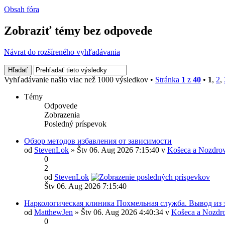
Obsah fóra
Zobraziť témy bez odpovede
Návrat do rozšíreného vyhľadávania
Vyhľadávanie našlo viac než 1000 výsledkov •
Stránka
1
z
40
•
1
,
2
,
Témy
Odpovede
Zobrazenia
Posledný príspevok
Обзор методов избавления от зависимости
od
StevenLok
» Štv 06. Aug 2026 7:15:40 v
Košeca a Nozdrov
0
2
od
StevenLok
Štv 06. Aug 2026 7:15:40
Наркологическая клиника Похмельная служба. Вывод из 
od
MatthewJen
» Štv 06. Aug 2026 4:40:34 v
Košeca a Nozdr
0