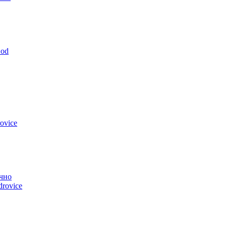
God
ovice
чно
drovice