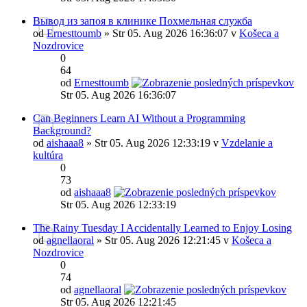
Вывод из запоя в клинике Похмельная служба
od
Ernesttoumb
» Str 05. Aug 2026 16:36:07 v
Košeca a
Nozdrovice
0
64
od
Ernesttoumb
Str 05. Aug 2026 16:36:07
Can Beginners Learn AI Without a Programming
Background?
od
aishaaa8
» Str 05. Aug 2026 12:33:19 v
Vzdelanie a
kultúra
0
73
od
aishaaa8
Str 05. Aug 2026 12:33:19
The Rainy Tuesday I Accidentally Learned to Enjoy Losing
od
agnellaoral
» Str 05. Aug 2026 12:21:45 v
Košeca a
Nozdrovice
0
74
od
agnellaoral
Str 05. Aug 2026 12:21:45