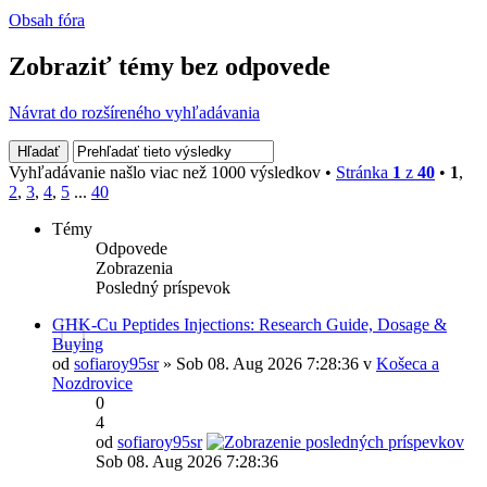
Obsah fóra
Zobraziť témy bez odpovede
Návrat do rozšíreného vyhľadávania
Vyhľadávanie našlo viac než 1000 výsledkov •
Stránka
1
z
40
•
1
,
2
,
3
,
4
,
5
...
40
Témy
Odpovede
Zobrazenia
Posledný príspevok
GHK-Cu Peptides Injections: Research Guide, Dosage &
Buying
od
sofiaroy95sr
» Sob 08. Aug 2026 7:28:36 v
Košeca a
Nozdrovice
0
4
od
sofiaroy95sr
Sob 08. Aug 2026 7:28:36