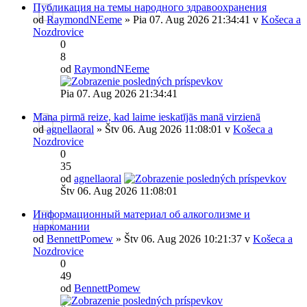
Публикация на темы народного здравоохранения
od
RaymondNEeme
» Pia 07. Aug 2026 21:34:41 v
Košeca a
Nozdrovice
0
8
od
RaymondNEeme
Pia 07. Aug 2026 21:34:41
Mana pirmā reize, kad laime ieskatījās manā virzienā
od
agnellaoral
» Štv 06. Aug 2026 11:08:01 v
Košeca a
Nozdrovice
0
35
od
agnellaoral
Štv 06. Aug 2026 11:08:01
Информационный материал об алкоголизме и
наркомании
od
BennettPomew
» Štv 06. Aug 2026 10:21:37 v
Košeca a
Nozdrovice
0
49
od
BennettPomew