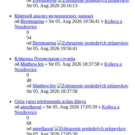
od
Edwarderele
Str 05. Aug 2026 20:16:13
Краткий анализ медицинских данных
od
Brentmarma
» Str 05. Aug 2026 19:56:41 v
Košeca a
Nozdrovice
0
54
od
Brentmarma
Str 05. Aug 2026 19:56:41
Клиника Похмельная служба
od
MatthewJen
» Str 05. Aug 2026 18:37:58 v
Košeca a
Nozdrovice
0
48
od
MatthewJen
Str 05. Aug 2026 18:37:58
Gecə yarısı telefonumda açılan dünya
od
agnellaoral
» Str 05. Aug 2026 17:05:30 v
Košeca a
Nozdrovice
0
68
od
agnellaoral
Str 05. Aug 2026 17:05:30