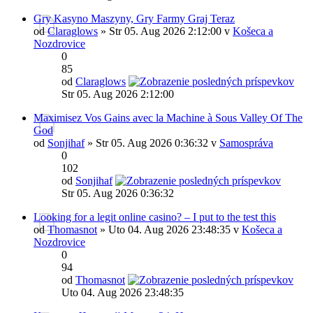
Gry Kasyno Maszyny, Gry Farmy Graj Teraz
od
Claraglows
» Str 05. Aug 2026 2:12:00 v
Košeca a
Nozdrovice
0
85
od
Claraglows
Str 05. Aug 2026 2:12:00
Maximisez Vos Gains avec la Machine à Sous Valley Of The
God
od
Sonjihaf
» Str 05. Aug 2026 0:36:32 v
Samospráva
0
102
od
Sonjihaf
Str 05. Aug 2026 0:36:32
Looking for a legit online casino? – I put to the test this
od
Thomasnot
» Uto 04. Aug 2026 23:48:35 v
Košeca a
Nozdrovice
0
94
od
Thomasnot
Uto 04. Aug 2026 23:48:35