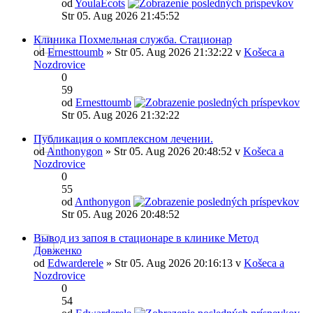
od
YoulaEcots
Str 05. Aug 2026 21:45:52
Клиника Похмельная служба. Стационар
od
Ernesttoumb
» Str 05. Aug 2026 21:32:22 v
Košeca a
Nozdrovice
0
59
od
Ernesttoumb
Str 05. Aug 2026 21:32:22
Публикация о комплексном лечении.
od
Anthonygon
» Str 05. Aug 2026 20:48:52 v
Košeca a
Nozdrovice
0
55
od
Anthonygon
Str 05. Aug 2026 20:48:52
Вывод из запоя в стационаре в клинике Метод
Довженко
od
Edwarderele
» Str 05. Aug 2026 20:16:13 v
Košeca a
Nozdrovice
0
54