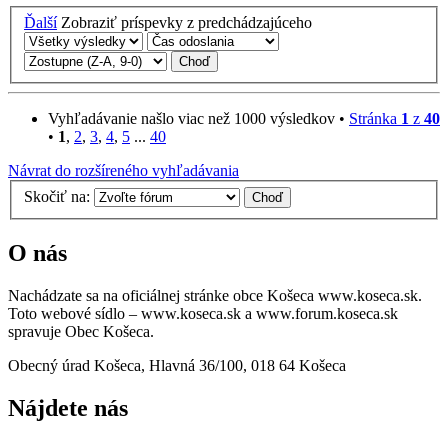
Ďalší
Zobraziť príspevky z predchádzajúceho
Vyhľadávanie našlo viac než 1000 výsledkov •
Stránka
1
z
40
•
1
,
2
,
3
,
4
,
5
...
40
Návrat do rozšíreného vyhľadávania
Skočiť na:
O nás
Nachádzate sa na oficiálnej stránke obce Košeca www.koseca.sk.
Toto webové sídlo – www.koseca.sk a www.forum.koseca.sk
spravuje Obec Košeca.
Obecný úrad Košeca, Hlavná 36/100, 018 64 Košeca
Nájdete nás