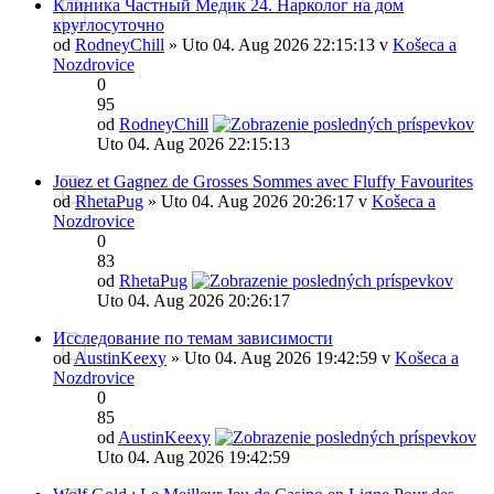
Клиника Частный Медик 24. Нарколог на дом
круглосуточно
od
RodneyChill
» Uto 04. Aug 2026 22:15:13 v
Košeca a
Nozdrovice
0
95
od
RodneyChill
Uto 04. Aug 2026 22:15:13
Jouez et Gagnez de Grosses Sommes avec Fluffy Favourites
od
RhetaPug
» Uto 04. Aug 2026 20:26:17 v
Košeca a
Nozdrovice
0
83
od
RhetaPug
Uto 04. Aug 2026 20:26:17
Исследование по темам зависимости
od
AustinKeexy
» Uto 04. Aug 2026 19:42:59 v
Košeca a
Nozdrovice
0
85
od
AustinKeexy
Uto 04. Aug 2026 19:42:59