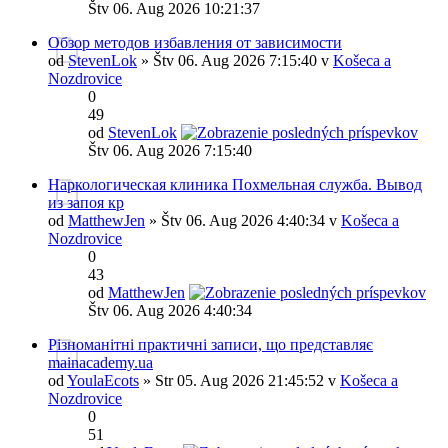
Štv 06. Aug 2026 10:21:37
Обзор методов избавления от зависимости
od
StevenLok
» Štv 06. Aug 2026 7:15:40 v
Košeca a
Nozdrovice
0
49
od
StevenLok
Štv 06. Aug 2026 7:15:40
Наркологическая клиника Похмельная служба. Вывод
из запоя кр
od
MatthewJen
» Štv 06. Aug 2026 4:40:34 v
Košeca a
Nozdrovice
0
43
od
MatthewJen
Štv 06. Aug 2026 4:40:34
Різноманітні практичні записи, що представляє
mainacademy.ua
od
YoulaEcots
» Str 05. Aug 2026 21:45:52 v
Košeca a
Nozdrovice
0
51