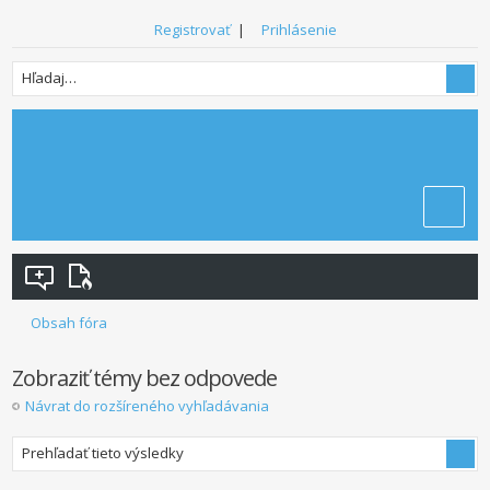
Registrovať
|
Prihlásenie
Obsah fóra
Zobraziť témy bez odpovede
Návrat do rozšíreného vyhľadávania