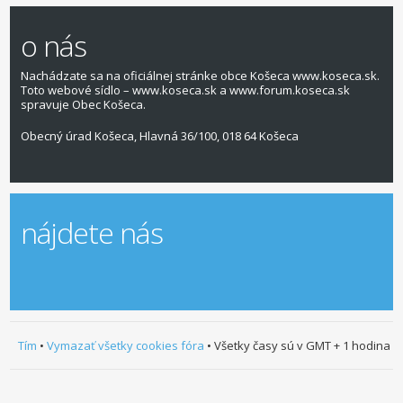
o nás
Nachádzate sa na oficiálnej stránke obce Košeca www.koseca.sk.
Toto webové sídlo – www.koseca.sk a www.forum.koseca.sk
spravuje Obec Košeca.
Obecný úrad Košeca, Hlavná 36/100, 018 64 Košeca
nájdete nás
Tím
•
Vymazať všetky cookies fóra
• Všetky časy sú v GMT + 1 hodina