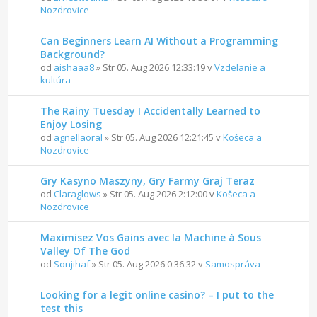
Nozdrovice
Can Beginners Learn AI Without a Programming
Background?
od
aishaaa8
» Str 05. Aug 2026 12:33:19 v
Vzdelanie a
kultúra
The Rainy Tuesday I Accidentally Learned to
Enjoy Losing
od
agnellaoral
» Str 05. Aug 2026 12:21:45 v
Košeca a
Nozdrovice
Gry Kasyno Maszyny, Gry Farmy Graj Teraz
od
Claraglows
» Str 05. Aug 2026 2:12:00 v
Košeca a
Nozdrovice
Maximisez Vos Gains avec la Machine à Sous
Valley Of The God
od
Sonjihaf
» Str 05. Aug 2026 0:36:32 v
Samospráva
Looking for a legit online casino? – I put to the
test this