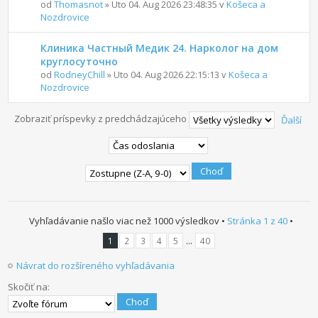
od
Thomasnot
» Uto 04. Aug 2026 23:48:35 v
Košeca a
Nozdrovice
Клиника Частный Медик 24. Нарколог на дом
круглосуточно
od
RodneyChill
» Uto 04. Aug 2026 22:15:13 v
Košeca a
Nozdrovice
Zobraziť príspevky z predchádzajúceho
Ďalší
Vyhľadávanie našlo viac než 1000 výsledkov •
Stránka
1
z
40
•
...
1
2
3
4
5
40
Návrat do rozšíreného vyhľadávania
Skočiť na: