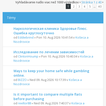
Vyhľadávanie našlo viac než 1000 výsledkov •
Stránka
1
z
40
•
...
1
2
3
4
5
40
Témy
Наркологическая клиника Здоровье Плюс.
Ошибка круглосуточно
od
Eddiebrind
» Pon 10. Aug 2026 10:41:54 v
Košeca a
Nozdrovice
Исследование по лечении зависимостей
od
ClintonHoump
» Pon 10. Aug 2026 10:40:34 v
Košeca a
Nozdrovice
Ways to keep your home safe while gambling
online.
od
BIZZO
» Ned 09. Aug 2026 10:17:39 v
Košeca a
Nozdrovice
Is it important to compare multiple flats
before purchasing
od
reeltor88
» Ned 09. Aug 2026 7:40:37 v
Košeca a