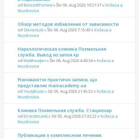
od
BennettPomew
» Štv 06. Aug 2026 10:21:37 v
Košeca a
Nozdrovice
Обзор методов избавления от зависимости
od
StevenLok
» Štv 06. Aug 2026 7:15:40 v
Košeca a
Nozdrovice
Наркологическая клиника Похмельная
служба. Вывод из запоя кр
od
MatthewJen
» Štv 06. Aug 2026 4:40:34 v
Košeca a
Nozdrovice
Різноманітні практичні записи, що
представляє mainacademy.ua
od
YoulaEcots
» Str 05. Aug 2026 21:45:52 v
Košeca a
Nozdrovice
Клиника Похмельная служба. Стационар
od
Ernesttoumb
» Str 05. Aug 2026 21:32:22 v
Košeca a
Nozdrovice
Публикация о комплексном лечении.