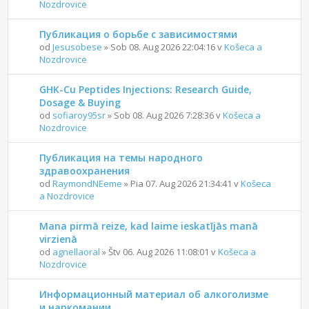
Nozdrovice
Публикация о борьбе с зависимостями
od
Jesusobese
» Sob 08. Aug 2026 22:04:16 v
Košeca a
Nozdrovice
GHK-Cu Peptides Injections: Research Guide,
Dosage & Buying
od
sofiaroy95sr
» Sob 08. Aug 2026 7:28:36 v
Košeca a
Nozdrovice
Публикация на темы народного
здравоохранения
od
RaymondNEeme
» Pia 07. Aug 2026 21:34:41 v
Košeca
a Nozdrovice
Mana pirmā reize, kad laime ieskatījās manā
virzienā
od
agnellaoral
» Štv 06. Aug 2026 11:08:01 v
Košeca a
Nozdrovice
Информационный материал об алкоголизме
и наркомании