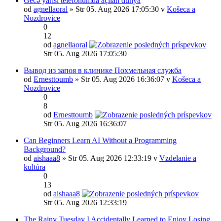
Gecə yarısı telefonumda açılan dünya
od
agnellaoral
» Str 05. Aug 2026 17:05:30 v
Košeca a
Nozdrovice
0
12
od
agnellaoral
Str 05. Aug 2026 17:05:30
Вывод из запоя в клинике Похмельная служба
od
Ernesttoumb
» Str 05. Aug 2026 16:36:07 v
Košeca a
Nozdrovice
0
8
od
Ernesttoumb
Str 05. Aug 2026 16:36:07
Can Beginners Learn AI Without a Programming
Background?
od
aishaaa8
» Str 05. Aug 2026 12:33:19 v
Vzdelanie a
kultúra
0
13
od
aishaaa8
Str 05. Aug 2026 12:33:19
The Rainy Tuesday I Accidentally Learned to Enjoy Losing