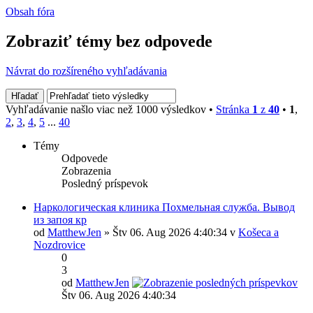
Obsah fóra
Zobraziť témy bez odpovede
Návrat do rozšíreného vyhľadávania
Vyhľadávanie našlo viac než 1000 výsledkov •
Stránka
1
z
40
•
1
,
2
,
3
,
4
,
5
...
40
Témy
Odpovede
Zobrazenia
Posledný príspevok
Наркологическая клиника Похмельная служба. Вывод
из запоя кр
od
MatthewJen
» Štv 06. Aug 2026 4:40:34 v
Košeca a
Nozdrovice
0
3
od
MatthewJen
Štv 06. Aug 2026 4:40:34