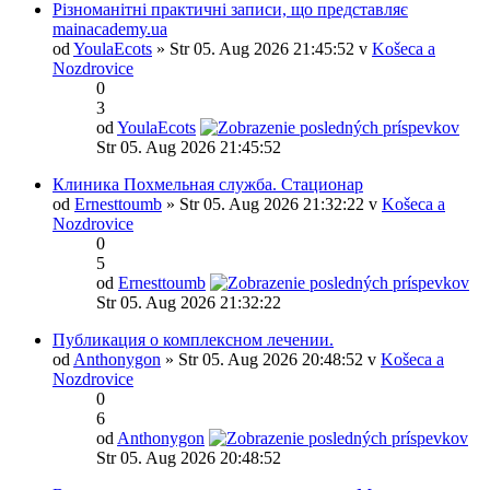
Різноманітні практичні записи, що представляє
mainacademy.ua
od
YoulaEcots
» Str 05. Aug 2026 21:45:52 v
Košeca a
Nozdrovice
0
3
od
YoulaEcots
Str 05. Aug 2026 21:45:52
Клиника Похмельная служба. Стационар
od
Ernesttoumb
» Str 05. Aug 2026 21:32:22 v
Košeca a
Nozdrovice
0
5
od
Ernesttoumb
Str 05. Aug 2026 21:32:22
Публикация о комплексном лечении.
od
Anthonygon
» Str 05. Aug 2026 20:48:52 v
Košeca a
Nozdrovice
0
6
od
Anthonygon
Str 05. Aug 2026 20:48:52