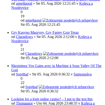
od
agnellaoral
» Str 05. Aug 2026 12:21:45 v
Košeca a
Nozdrovice
0
19
od
agnellaoral
Str 05. Aug 2026 12:21:45
Gry Kasyno Maszyny, Gry Farmy Graj Teraz
od
Claraglows
» Str 05. Aug 2026 2:12:00 v
Košeca a
Nozdrovice
0
21
od
Claraglows
Str 05. Aug 2026 2:12:00
Maximisez Vos Gains avec la Machine à Sous Valley Of The
God
od
Sonjihaf
» Str 05. Aug 2026 0:36:32 v
Samospráva
0
22
od
Sonjihaf
Str 05. Aug 2026 0:36:32
Looking for a legit online casino? – I put to the test this
od
Thomasnot
» Uto 04. Aug 2026 23:48:35 v
Košeca a