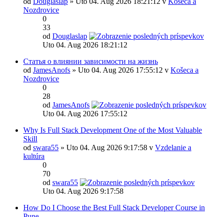
od
Douglaslap
» Uto 04. Aug 2026 18:21:12 v
Košeca a
Nozdrovice
0
33
od
Douglaslap
Uto 04. Aug 2026 18:21:12
Статья о влиянии зависимости на жизнь
od
JamesAnofs
» Uto 04. Aug 2026 17:55:12 v
Košeca a
Nozdrovice
0
28
od
JamesAnofs
Uto 04. Aug 2026 17:55:12
Why Is Full Stack Development One of the Most Valuable
Skill
od
swara55
» Uto 04. Aug 2026 9:17:58 v
Vzdelanie a
kultúra
0
70
od
swara55
Uto 04. Aug 2026 9:17:58
How Do I Choose the Best Full Stack Developer Course in
Pune