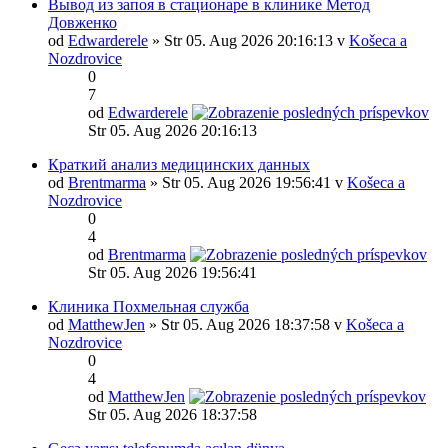
Вывод из запоя в стационаре в клинике Метод
Довженко
od
Edwarderele
» Str 05. Aug 2026 20:16:13 v
Košeca a
Nozdrovice
0
7
od
Edwarderele
Str 05. Aug 2026 20:16:13
Краткий анализ медицинских данных
od
Brentmarma
» Str 05. Aug 2026 19:56:41 v
Košeca a
Nozdrovice
0
4
od
Brentmarma
Str 05. Aug 2026 19:56:41
Клиника Похмельная служба
od
MatthewJen
» Str 05. Aug 2026 18:37:58 v
Košeca a
Nozdrovice
0
4
od
MatthewJen
Str 05. Aug 2026 18:37:58