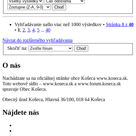
Vyhľadávanie našlo viac než 1000 výsledkov •
Stránka
1
z
40
•
1
,
2
,
3
,
4
,
5
...
40
Návrat do rozšíreného vyhľadávania
Skočiť na:
O nás
Nachádzate sa na oficiálnej stránke obce Košeca www.koseca.sk.
Toto webové sídlo – www.koseca.sk a www.forum.koseca.sk
spravuje Obec Košeca.
Obecný úrad Košeca, Hlavná 36/100, 018 64 Košeca
Nájdete nás