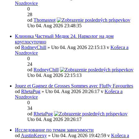
Nozdrovice
0
28
od
Thomasnot
Uto 04. Aug 2026 23:48:35
Клиника Частный Медик 24. Нарколог на дом
круглосуточно
od
RodneyChill
» Uto 04. Aug 2026 22:15:13 v
Košeca a
Nozdrovice
0
24
od
RodneyChill
Uto 04. Aug 2026 22:15:13
Jouez et Gagnez de Grosses Sommes avec Fluffy Favourites
od
RhetaPug
» Uto 04. Aug 2026 20:26:17 v
Košeca a
Nozdrovice
0
34
od
RhetaPug
Uto 04. Aug 2026 20:26:17
Исследование по темам зависимости
od
AustinKeexy
» Uto 04. Aug 2026 19:42:59 v
Košeca a