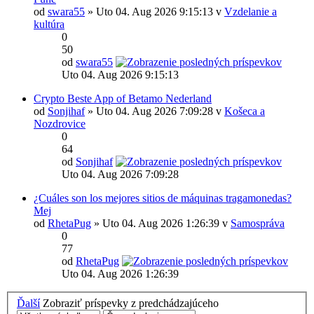
od
swara55
» Uto 04. Aug 2026 9:15:13 v
Vzdelanie a
kultúra
0
50
od
swara55
Uto 04. Aug 2026 9:15:13
Crypto Beste App of Betamo Nederland
od
Sonjihaf
» Uto 04. Aug 2026 7:09:28 v
Košeca a
Nozdrovice
0
64
od
Sonjihaf
Uto 04. Aug 2026 7:09:28
¿Cuáles son los mejores sitios de máquinas tragamonedas?
Mej
od
RhetaPug
» Uto 04. Aug 2026 1:26:39 v
Samospráva
0
77
od
RhetaPug
Uto 04. Aug 2026 1:26:39
Ďalší
Zobraziť príspevky z predchádzajúceho