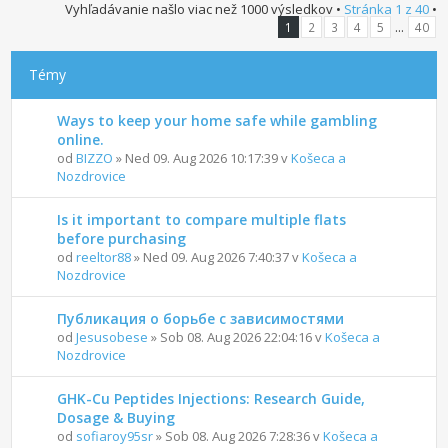
Vyhľadávanie našlo viac než 1000 výsledkov •
Stránka
1
z
40
•
...
1
2
3
4
5
40
Témy
Ways to keep your home safe while gambling
online.
od
BIZZO
» Ned 09. Aug 2026 10:17:39 v
Košeca a
Nozdrovice
Is it important to compare multiple flats
before purchasing
od
reeltor88
» Ned 09. Aug 2026 7:40:37 v
Košeca a
Nozdrovice
Публикация о борьбе с зависимостями
od
Jesusobese
» Sob 08. Aug 2026 22:04:16 v
Košeca a
Nozdrovice
GHK-Cu Peptides Injections: Research Guide,
Dosage & Buying
od
sofiaroy95sr
» Sob 08. Aug 2026 7:28:36 v
Košeca a