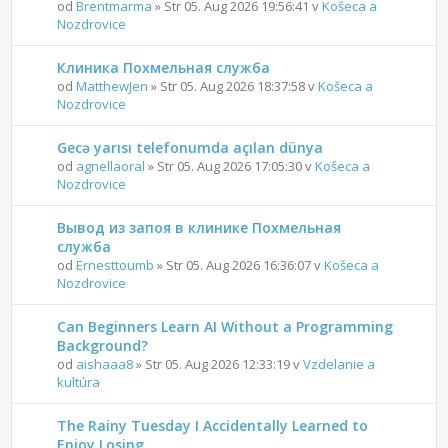
od
Brentmarma
» Str 05. Aug 2026 19:56:41 v
Košeca a
Nozdrovice
Клиника Похмельная служба
od
MatthewJen
» Str 05. Aug 2026 18:37:58 v
Košeca a
Nozdrovice
Gecə yarısı telefonumda açılan dünya
od
agnellaoral
» Str 05. Aug 2026 17:05:30 v
Košeca a
Nozdrovice
Вывод из запоя в клинике Похмельная
служба
od
Ernesttoumb
» Str 05. Aug 2026 16:36:07 v
Košeca a
Nozdrovice
Can Beginners Learn AI Without a Programming
Background?
od
aishaaa8
» Str 05. Aug 2026 12:33:19 v
Vzdelanie a
kultúra
The Rainy Tuesday I Accidentally Learned to
Enjoy Losing