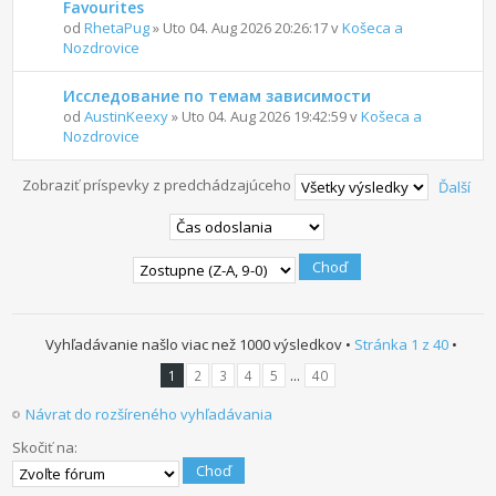
Favourites
od
RhetaPug
» Uto 04. Aug 2026 20:26:17 v
Košeca a
Nozdrovice
Исследование по темам зависимости
od
AustinKeexy
» Uto 04. Aug 2026 19:42:59 v
Košeca a
Nozdrovice
Zobraziť príspevky z predchádzajúceho
Ďalší
Vyhľadávanie našlo viac než 1000 výsledkov •
Stránka
1
z
40
•
...
1
2
3
4
5
40
Návrat do rozšíreného vyhľadávania
Skočiť na: