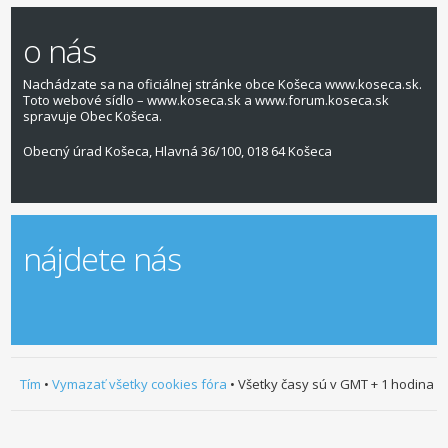
o nás
Nachádzate sa na oficiálnej stránke obce Košeca www.koseca.sk.
Toto webové sídlo – www.koseca.sk a www.forum.koseca.sk
spravuje Obec Košeca.
Obecný úrad Košeca, Hlavná 36/100, 018 64 Košeca
nájdete nás
Tím
•
Vymazať všetky cookies fóra
• Všetky časy sú v GMT + 1 hodina