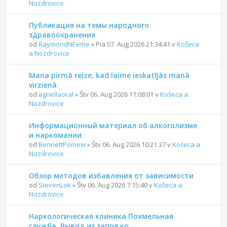
Nozdrovice
Публикация на темы народного
здравоохранения
od
RaymondNEeme
» Pia 07. Aug 2026 21:34:41 v
Košeca
a Nozdrovice
Mana pirmā reize, kad laime ieskatījās manā
virzienā
od
agnellaoral
» Štv 06. Aug 2026 11:08:01 v
Košeca a
Nozdrovice
Информационный материал об алкоголизме
и наркомании
od
BennettPomew
» Štv 06. Aug 2026 10:21:37 v
Košeca a
Nozdrovice
Обзор методов избавления от зависимости
od
StevenLok
» Štv 06. Aug 2026 7:15:40 v
Košeca a
Nozdrovice
Наркологическая клиника Похмельная
служба. Вывод из запоя кр