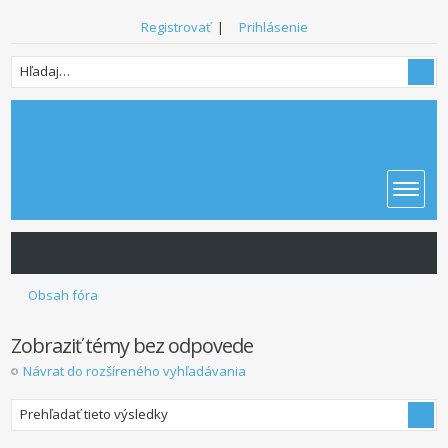
Registrovať
|
Prihlásenie
Obsah fóra
Zobraziť témy bez odpovede
Návrat do rozšíreného vyhľadávania