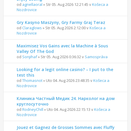
od
agnellaoral
» Str 05. Aug 2026 12:21:45 v
Košeca a
Nozdrovice
Gry Kasyno Maszyny, Gry Farmy Graj Teraz
od
Claraglows
» Str 05. Aug 2026 2:12:00 v
Košeca a
Nozdrovice
Maximisez Vos Gains avec la Machine à Sous
Valley Of The God
od
Sonjihaf
» Str 05. Aug 2026 0:36:32 v
Samospráva
Looking for a legit online casino? – I put to the
test this
od
Thomasnot
» Uto 04. Aug 2026 23:48:35 v
Košeca a
Nozdrovice
Клиника Частный Медик 24. Нарколог на дом
круглосуточно
od
RodneyChill
» Uto 04. Aug 2026 22:15:13 v
Košeca a
Nozdrovice
Jouez et Gagnez de Grosses Sommes avec Fluffy