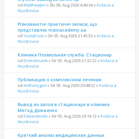
od
MatthewJen
» Štv 06. Aug 2026 4:40:34 v
Košeca a
Nozdrovice
Різноманітні практичні записи, що
представляє mainacademy.ua
od
YoulaEcots
» Str 05. Aug 2026 21:45:52 v
Košeca a
Nozdrovice
Клиника Похмельная служба. Стационар
od
Ernesttoumb
» Str 05. Aug 2026 21:32:22 v
Košeca a
Nozdrovice
Публикация о комплексном лечении.
od
Anthonygon
» Str 05. Aug 2026 20:48:52 v
Košeca a
Nozdrovice
Вывод из запоя в стационаре в клинике
Метод Довженко
od
Edwarderele
» Str 05. Aug 2026 20:16:13 v
Košeca a
Nozdrovice
Краткий анализ медицинских данных