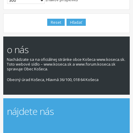
o nás
Nachádzate sa na oficiálnej stránke obce Košeca www.koseca.sk.
Toto webové sídlo – www.koseca.sk a www.forum.koseca.sk
spravuje Obec Košeca.
Obecný úrad Košeca, Hlavná 36/100, 018 64 Košeca
nájdete nás