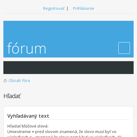
Registrovať
|
Prihlásenie
Obsah fóra
Hľadať
Vyhľadávaný text
Hľadať kľúčové slová:
Umiestnenie
+
pred slovom znamená, že slovo musí byť vo