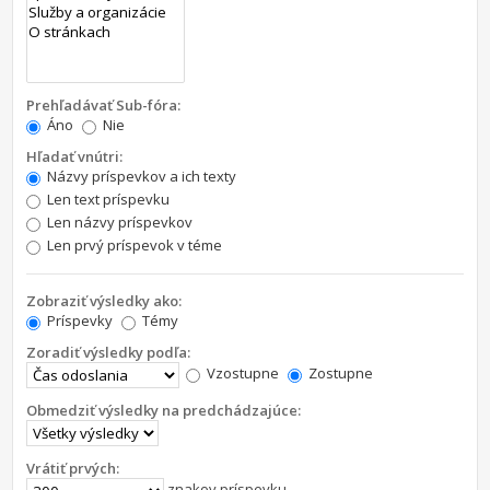
Prehľadávať Sub-fóra:
Áno
Nie
Hľadať vnútri:
Názvy príspevkov a ich texty
Len text príspevku
Len názvy príspevkov
Len prvý príspevok v téme
Zobraziť výsledky ako:
Príspevky
Témy
Zoradiť výsledky podľa:
Vzostupne
Zostupne
Obmedziť výsledky na predchádzajúce:
Vrátiť prvých:
znakov príspevku