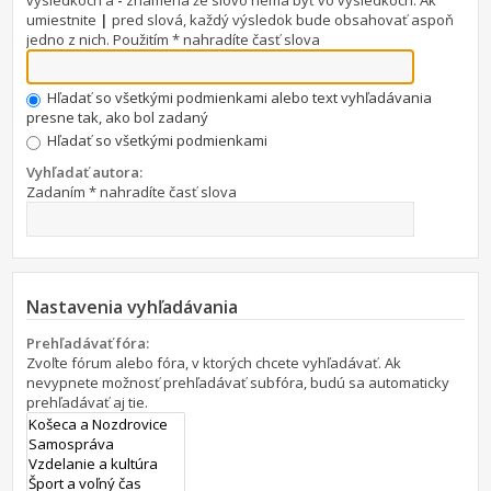
výsledkoch a
-
znamená že slovo nemá byť vo výsledkoch. Ak
umiestnite
|
pred slová, každý výsledok bude obsahovať aspoň
jedno z nich. Použitím * nahradíte časť slova
Hľadať so všetkými podmienkami alebo text vyhľadávania
presne tak, ako bol zadaný
Hľadať so všetkými podmienkami
Vyhľadať autora:
Zadaním * nahradíte časť slova
Nastavenia vyhľadávania
Prehľadávať fóra:
Zvoľte fórum alebo fóra, v ktorých chcete vyhľadávať. Ak
nevypnete možnosť prehľadávať subfóra, budú sa automaticky
prehľadávať aj tie.