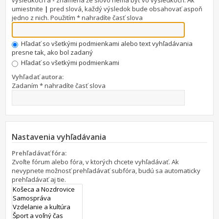
výsledkoch a
-
znamená že slovo nemá byť vo výsledkoch. Ak
umiestnite
|
pred slová, každý výsledok bude obsahovať aspoň
jedno z nich. Použitím * nahradíte časť slova
Hľadať so všetkými podmienkami alebo text vyhľadávania
presne tak, ako bol zadaný
Hľadať so všetkými podmienkami
Vyhľadať autora:
Zadaním * nahradíte časť slova
Nastavenia vyhľadávania
Prehľadávať fóra:
Zvoľte fórum alebo fóra, v ktorých chcete vyhľadávať. Ak
nevypnete možnosť prehľadávať subfóra, budú sa automaticky
prehľadávať aj tie.