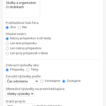
Prehľadávať Sub-fóra:
Áno
Nie
Hľadať vnútri:
Názvy príspevkov a ich texty
Len text príspevku
Len názvy príspevkov
Len prvý príspevok v téme
Zobraziť výsledky ako:
Príspevky
Témy
Zoradiť výsledky podľa:
Vzostupne
Zostupne
Obmedziť výsledky na predchádzajúce:
Vrátiť prvých:
znakov príspevku