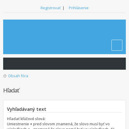
Registrovať
|
Prihlásenie
Obsah fóra
Hľadať
Vyhľadávaný text
Hľadať kľúčové slová:
Umiestnenie
+
pred slovom znamená, že slovo musí byť vo