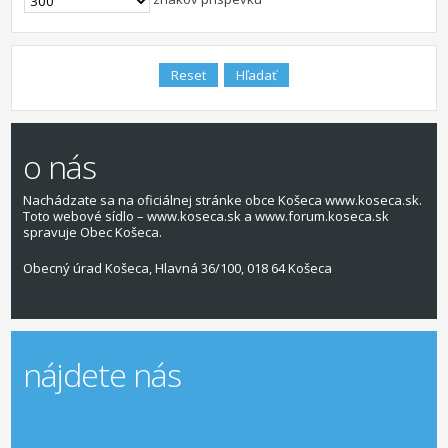
o nás
Nachádzate sa na oficiálnej stránke obce Košeca www.koseca.sk.
Toto webové sídlo – www.koseca.sk a www.forum.koseca.sk
spravuje Obec Košeca.
Obecný úrad Košeca, Hlavná 36/100, 018 64 Košeca
nájdete nás