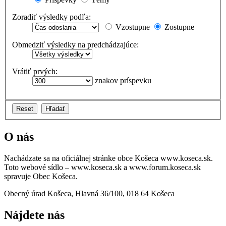
Zoradiť výsledky podľa:
Vzostupne
Zostupne
Obmedziť výsledky na predchádzajúce:
Vrátiť prvých:
znakov príspevku
O nás
Nachádzate sa na oficiálnej stránke obce Košeca www.koseca.sk.
Toto webové sídlo – www.koseca.sk a www.forum.koseca.sk
spravuje Obec Košeca.
Obecný úrad Košeca, Hlavná 36/100, 018 64 Košeca
Nájdete nás