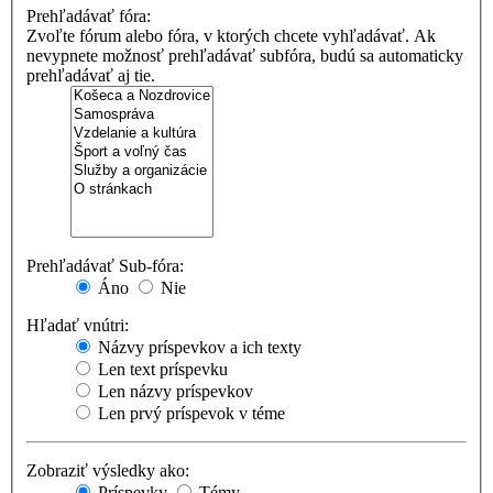
Prehľadávať fóra:
Zvoľte fórum alebo fóra, v ktorých chcete vyhľadávať. Ak
nevypnete možnosť prehľadávať subfóra, budú sa automaticky
prehľadávať aj tie.
Prehľadávať Sub-fóra:
Áno
Nie
Hľadať vnútri:
Názvy príspevkov a ich texty
Len text príspevku
Len názvy príspevkov
Len prvý príspevok v téme
Zobraziť výsledky ako:
Príspevky
Témy