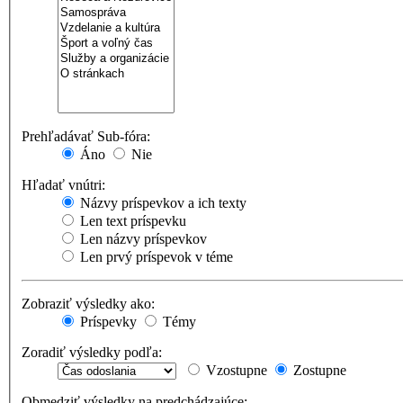
Prehľadávať Sub-fóra:
Áno
Nie
Hľadať vnútri:
Názvy príspevkov a ich texty
Len text príspevku
Len názvy príspevkov
Len prvý príspevok v téme
Zobraziť výsledky ako:
Príspevky
Témy
Zoradiť výsledky podľa:
Vzostupne
Zostupne
Obmedziť výsledky na predchádzajúce: