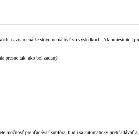
dkoch a
-
znamená že slovo nemá byť vo výsledkoch. Ak umiestnite
|
pr
a presne tak, ako bol zadaný
te možnosť prehľadávať subfóra, budú sa automaticky prehľadávať aj 