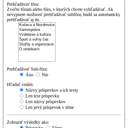
Prehľadávať fóra:
Zvoľte fórum alebo fóra, v ktorých chcete vyhľadávať. Ak
nevypnete možnosť prehľadávať subfóra, budú sa automaticky
prehľadávať aj tie.
Prehľadávať Sub-fóra:
Áno
Nie
Hľadať vnútri:
Názvy príspevkov a ich texty
Len text príspevku
Len názvy príspevkov
Len prvý príspevok v téme
Zobraziť výsledky ako:
Príspevky
Témy