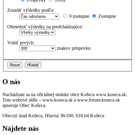
Zoradiť výsledky podľa:
Vzostupne
Zostupne
Obmedziť výsledky na predchádzajúce:
Vrátiť prvých:
znakov príspevku
O nás
Nachádzate sa na oficiálnej stránke obce Košeca www.koseca.sk.
Toto webové sídlo – www.koseca.sk a www.forum.koseca.sk
spravuje Obec Košeca.
Obecný úrad Košeca, Hlavná 36/100, 018 64 Košeca
Nájdete nás