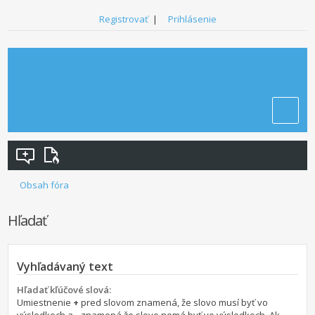
Registrovať
|
Prihlásenie
Obsah fóra
Hľadať
Vyhľadávaný text
Hľadať kľúčové slová:
Umiestnenie
+
pred slovom znamená, že slovo musí byť vo