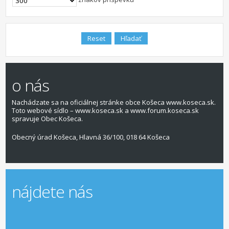
o nás
Nachádzate sa na oficiálnej stránke obce Košeca www.koseca.sk.
Toto webové sídlo – www.koseca.sk a www.forum.koseca.sk
spravuje Obec Košeca.
Obecný úrad Košeca, Hlavná 36/100, 018 64 Košeca
nájdete nás