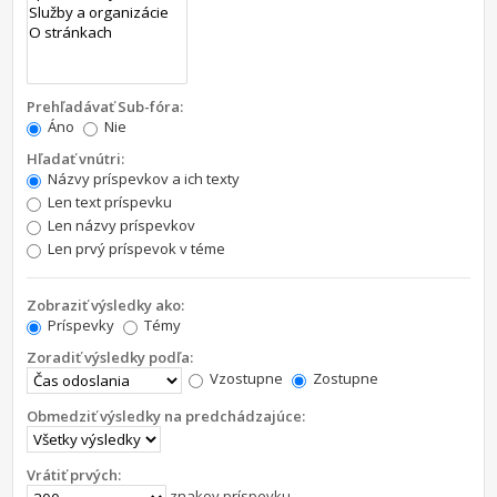
Prehľadávať Sub-fóra:
Áno
Nie
Hľadať vnútri:
Názvy príspevkov a ich texty
Len text príspevku
Len názvy príspevkov
Len prvý príspevok v téme
Zobraziť výsledky ako:
Príspevky
Témy
Zoradiť výsledky podľa:
Vzostupne
Zostupne
Obmedziť výsledky na predchádzajúce:
Vrátiť prvých:
znakov príspevku