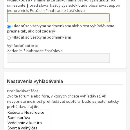
výsledkoch a
-
znamená že slovo nemá byť vo výsledkoch. Ak
umiestnite
|
pred slová, každý výsledok bude obsahovať aspoň
jedno z nich. Použitím * nahradíte časť slova
Hľadať so všetkými podmienkami alebo text vyhľadávania
presne tak, ako bol zadaný
Hľadať so všetkými podmienkami
Vyhľadať autora:
Zadaním * nahradíte časť slova
Nastavenia vyhľadávania
Prehľadávať fóra:
Zvoľte fórum alebo fóra, v ktorých chcete vyhľadávať. Ak
nevypnete možnosť prehľadávať subfóra, budú sa automaticky
prehľadávať aj tie.