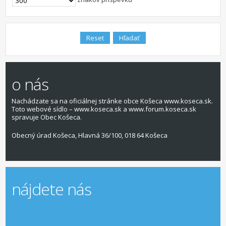
o nás
Nachádzate sa na oficiálnej stránke obce Košeca www.koseca.sk.
Toto webové sídlo – www.koseca.sk a www.forum.koseca.sk
spravuje Obec Košeca.
Obecný úrad Košeca, Hlavná 36/100, 018 64 Košeca
nájdete nás