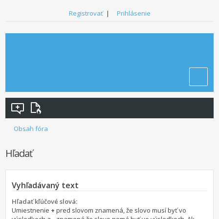
Registrovať
|
Prihlásenie
Obsah fóra
Hľadať
Vyhľadávaný text
Hľadať kľúčové slová:
Umiestnenie
+
pred slovom znamená, že slovo musí byť vo