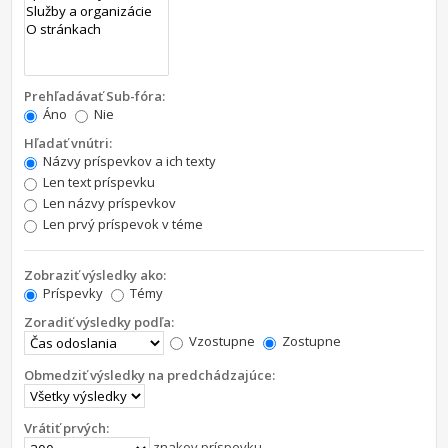
Prehľadávať Sub-fóra:
Áno
Nie
Hľadať vnútri:
Názvy príspevkov a ich texty
Len text príspevku
Len názvy príspevkov
Len prvý príspevok v téme
Zobraziť výsledky ako:
Príspevky
Témy
Zoradiť výsledky podľa:
Vzostupne
Zostupne
Obmedziť výsledky na predchádzajúce:
Vrátiť prvých:
znakov príspevku