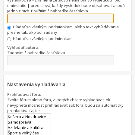
výsledkoch a
-
znamená že slovo nemá byť vo výsledkoch. Ak
umiestnite
|
pred slová, každý výsledok bude obsahovať aspoň
jedno z nich. Použitím * nahradíte časť slova
Hľadať so všetkými podmienkami alebo text vyhľadávania
presne tak, ako bol zadaný
Hľadať so všetkými podmienkami
Vyhľadať autora:
Zadaním * nahradíte časť slova
Nastavenia vyhľadávania
Prehľadávať fóra:
Zvoľte fórum alebo fóra, v ktorých chcete vyhľadávať. Ak
nevypnete možnosť prehľadávať subfóra, budú sa automaticky
prehľadávať aj tie.