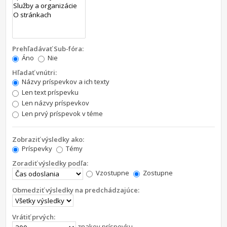
Prehľadávať Sub-fóra:
Áno
Nie
Hľadať vnútri:
Názvy príspevkov a ich texty
Len text príspevku
Len názvy príspevkov
Len prvý príspevok v téme
Zobraziť výsledky ako:
Príspevky
Témy
Zoradiť výsledky podľa:
Vzostupne
Zostupne
Obmedziť výsledky na predchádzajúce:
Vrátiť prvých:
znakov príspevku