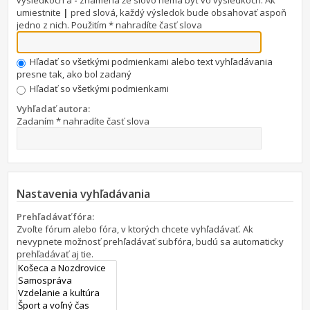
výsledkoch a
-
znamená že slovo nemá byť vo výsledkoch. Ak
umiestnite
|
pred slová, každý výsledok bude obsahovať aspoň
jedno z nich. Použitím * nahradíte časť slova
Hľadať so všetkými podmienkami alebo text vyhľadávania
presne tak, ako bol zadaný
Hľadať so všetkými podmienkami
Vyhľadať autora:
Zadaním * nahradíte časť slova
Nastavenia vyhľadávania
Prehľadávať fóra:
Zvoľte fórum alebo fóra, v ktorých chcete vyhľadávať. Ak
nevypnete možnosť prehľadávať subfóra, budú sa automaticky
prehľadávať aj tie.