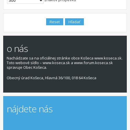
o nás
Nachádzate sa na oficiálnej stránke obce Košeca www.koseca.sk.
Toto webové sídlo – www.koseca.sk a www.forum.koseca.sk
spravuje Obec Košeca.
Obecný úrad Košeca, Hlavná 36/100, 018 64 Košeca
nájdete nás