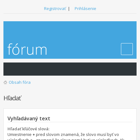
Registrovať
|
Prihlásenie
Obsah fóra
Hľadať
Vyhľadávaný text
Hľadať kľúčové slová:
Umiestnenie
+
pred slovom znamená, že slovo musí byť vo