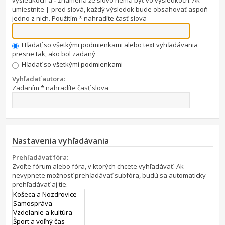
výsledkoch a
-
znamená že slovo nemá byť vo výsledkoch. Ak
umiestnite
|
pred slová, každý výsledok bude obsahovať aspoň
jedno z nich. Použitím * nahradíte časť slova
Hľadať so všetkými podmienkami alebo text vyhľadávania
presne tak, ako bol zadaný
Hľadať so všetkými podmienkami
Vyhľadať autora:
Zadaním * nahradíte časť slova
Nastavenia vyhľadávania
Prehľadávať fóra:
Zvoľte fórum alebo fóra, v ktorých chcete vyhľadávať. Ak
nevypnete možnosť prehľadávať subfóra, budú sa automaticky
prehľadávať aj tie.