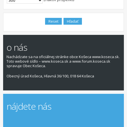
o nás
Nachádzate sa na oficiálnej stránke obce Košeca www.koseca.sk.
Toto webové sídlo – www.koseca.sk a www.forum.koseca.sk
spravuje Obec Košeca.
Obecný úrad Košeca, Hlavná 36/100, 018 64 Košeca
nájdete nás