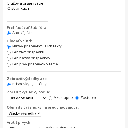
Prehľadávať Sub-fóra:
Áno
Nie
Hľadať vnútri:
Názvy príspevkov a ich texty
Len text príspevku
Len názvy príspevkov
Len prvý príspevok v téme
Zobraziť výsledky ako:
Príspevky
Témy
Zoradiť výsledky podľa:
Vzostupne
Zostupne
Obmedziť výsledky na predchádzajúce:
Vrátiť prvých:
znakov príspevku