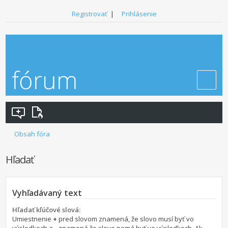
Registrovať
|
Prihlásenie
Obsah fóra
Hľadať
Vyhľadávaný text
Hľadať kľúčové slová:
Umiestnenie
+
pred slovom znamená, že slovo musí byť vo