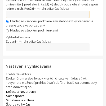
výsledkoch a
-
znamená že slovo nemá byť vo výsledkoch. Ak
umiestnite
|
pred slová, každý výsledok bude obsahovať aspoň
jedno z nich. Použitím * nahradíte časť slova
Hľadať so všetkými podmienkami alebo text vyhľadávania
presne tak, ako bol zadaný
Hľadať so všetkými podmienkami
Vyhľadať autora:
Zadaním * nahradíte časť slova
Nastavenia vyhľadávania
Prehľadávať fóra:
Zvoľte fórum alebo fóra, v ktorých chcete vyhľadávať. Ak
nevypnete možnosť prehľadávať subfóra, budú sa automaticky
prehľadávať aj tie.