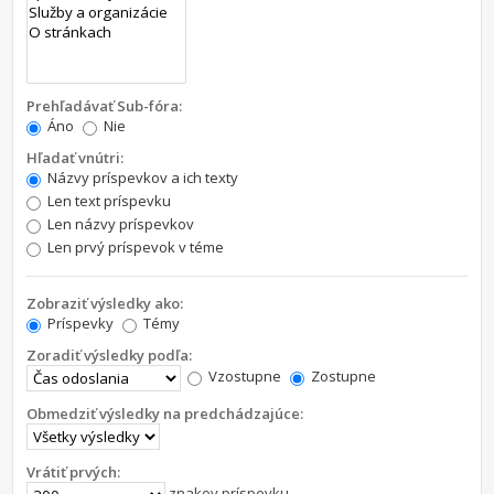
Prehľadávať Sub-fóra:
Áno
Nie
Hľadať vnútri:
Názvy príspevkov a ich texty
Len text príspevku
Len názvy príspevkov
Len prvý príspevok v téme
Zobraziť výsledky ako:
Príspevky
Témy
Zoradiť výsledky podľa:
Vzostupne
Zostupne
Obmedziť výsledky na predchádzajúce:
Vrátiť prvých:
znakov príspevku