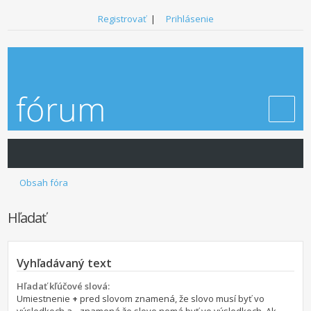
Registrovať
|
Prihlásenie
Obsah fóra
Hľadať
Vyhľadávaný text
Hľadať kľúčové slová:
Umiestnenie
+
pred slovom znamená, že slovo musí byť vo