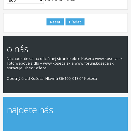
o nás
Nachádzate sa na oficiálnej stránke obce Košeca www.koseca.sk.
Toto webové sídlo – www.koseca.sk a www.forum.koseca.sk
spravuje Obec Košeca.
Obecný úrad Košeca, Hlavná 36/100, 018 64 Košeca
nájdete nás