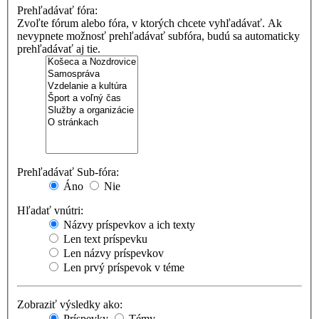
Prehľadávať fóra:
Zvoľte fórum alebo fóra, v ktorých chcete vyhľadávať. Ak
nevypnete možnosť prehľadávať subfóra, budú sa automaticky
prehľadávať aj tie.
Prehľadávať Sub-fóra:
Áno
Nie
Hľadať vnútri:
Názvy príspevkov a ich texty
Len text príspevku
Len názvy príspevkov
Len prvý príspevok v téme
Zobraziť výsledky ako:
Príspevky
Témy