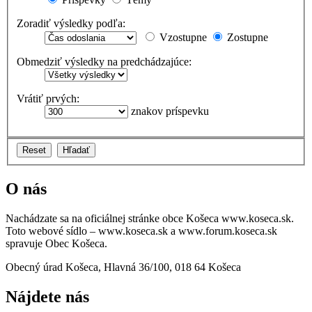
Zoradiť výsledky podľa:
Vzostupne
Zostupne
Obmedziť výsledky na predchádzajúce:
Vrátiť prvých:
znakov príspevku
O nás
Nachádzate sa na oficiálnej stránke obce Košeca www.koseca.sk.
Toto webové sídlo – www.koseca.sk a www.forum.koseca.sk
spravuje Obec Košeca.
Obecný úrad Košeca, Hlavná 36/100, 018 64 Košeca
Nájdete nás