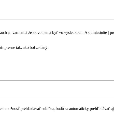
dkoch a
-
znamená že slovo nemá byť vo výsledkoch. Ak umiestnite
|
pr
a presne tak, ako bol zadaný
te možnosť prehľadávať subfóra, budú sa automaticky prehľadávať aj 