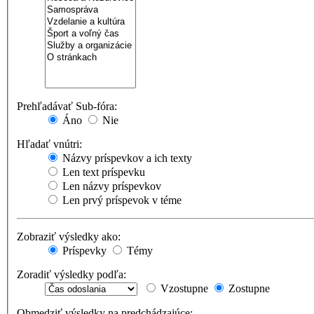
Prehľadávať Sub-fóra:
Áno
Nie
Hľadať vnútri:
Názvy príspevkov a ich texty
Len text príspevku
Len názvy príspevkov
Len prvý príspevok v téme
Zobraziť výsledky ako:
Príspevky
Témy
Zoradiť výsledky podľa:
Vzostupne
Zostupne
Obmedziť výsledky na predchádzajúce: