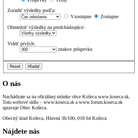
Zoradiť výsledky podľa:
Vzostupne
Zostupne
Obmedziť výsledky na predchádzajúce:
Vrátiť prvých:
znakov príspevku
O nás
Nachádzate sa na oficiálnej stránke obce Košeca www.koseca.sk.
Toto webové sídlo – www.koseca.sk a www.forum.koseca.sk
spravuje Obec Košeca.
Obecný úrad Košeca, Hlavná 36/100, 018 64 Košeca
Nájdete nás