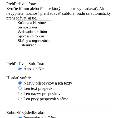
Prehľadávať fóra:
Zvoľte fórum alebo fóra, v ktorých chcete vyhľadávať. Ak
nevypnete možnosť prehľadávať subfóra, budú sa automaticky
prehľadávať aj tie.
Prehľadávať Sub-fóra:
Áno
Nie
Hľadať vnútri:
Názvy príspevkov a ich texty
Len text príspevku
Len názvy príspevkov
Len prvý príspevok v téme
Zobraziť výsledky ako:
Príspevky
Témy