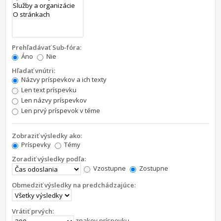
Prehľadávať Sub-fóra:
Áno
Nie
Hľadať vnútri:
Názvy príspevkov a ich texty
Len text príspevku
Len názvy príspevkov
Len prvý príspevok v téme
Zobraziť výsledky ako:
Príspevky
Témy
Zoradiť výsledky podľa:
Vzostupne
Zostupne
Obmedziť výsledky na predchádzajúce:
Vrátiť prvých:
znakov príspevku