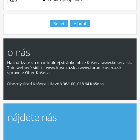
o nás
Nachádzate sa na oficiálnej stránke obce Košeca www.koseca.sk.
Toto webové sídlo – www.koseca.sk a www.forum.koseca.sk
spravuje Obec Košeca.
Obecný úrad Košeca, Hlavná 36/100, 018 64 Košeca
nájdete nás