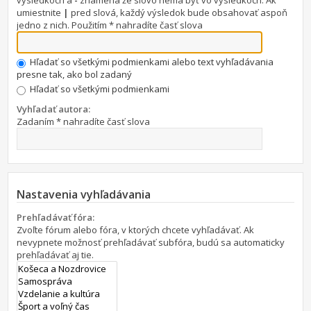
výsledkoch a
-
znamená že slovo nemá byť vo výsledkoch. Ak
umiestnite
|
pred slová, každý výsledok bude obsahovať aspoň
jedno z nich. Použitím * nahradíte časť slova
Hľadať so všetkými podmienkami alebo text vyhľadávania
presne tak, ako bol zadaný
Hľadať so všetkými podmienkami
Vyhľadať autora:
Zadaním * nahradíte časť slova
Nastavenia vyhľadávania
Prehľadávať fóra:
Zvoľte fórum alebo fóra, v ktorých chcete vyhľadávať. Ak
nevypnete možnosť prehľadávať subfóra, budú sa automaticky
prehľadávať aj tie.