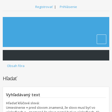
Registrovať
|
Prihlásenie
Obsah fóra
Hľadať
Vyhľadávaný text
Hľadať kľúčové slová:
Umiestnenie
+
pred slovom znamená, že slovo musí byť vo