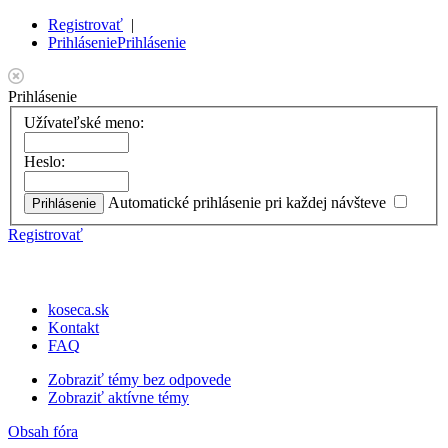
Registrovať
|
Prihlásenie
Prihlásenie
Prihlásenie
Užívateľské meno:
Heslo:
Automatické prihlásenie pri každej návšteve
Registrovať
koseca.sk
Kontakt
FAQ
Zobraziť témy bez odpovede
Zobraziť aktívne témy
Obsah fóra