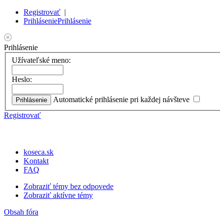
Registrovať
|
Prihlásenie
Prihlásenie
Prihlásenie
Užívateľské meno:
Heslo:
Automatické prihlásenie pri každej návšteve
Registrovať
koseca.sk
Kontakt
FAQ
Zobraziť témy bez odpovede
Zobraziť aktívne témy
Obsah fóra