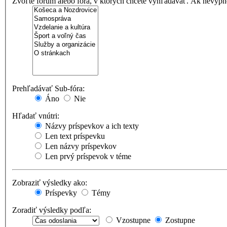
Zvoľte fórum alebo fóra, v ktorých chcete vyhľadávať. Ak nevypne
Prehľadávať Sub-fóra:
Áno
Nie
Hľadať vnútri:
Názvy príspevkov a ich texty
Len text príspevku
Len názvy príspevkov
Len prvý príspevok v téme
Zobraziť výsledky ako:
Príspevky
Témy
Zoradiť výsledky podľa:
Vzostupne
Zostupne