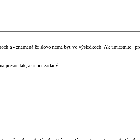
dkoch a
-
znamená že slovo nemá byť vo výsledkoch. Ak umiestnite
|
pr
a presne tak, ako bol zadaný