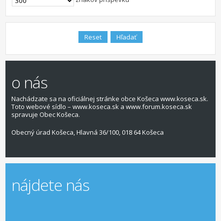
o nás
Nachádzate sa na oficiálnej stránke obce Košeca www.koseca.sk.
Toto webové sídlo – www.koseca.sk a www.forum.koseca.sk
spravuje Obec Košeca.
Obecný úrad Košeca, Hlavná 36/100, 018 64 Košeca
nájdete nás