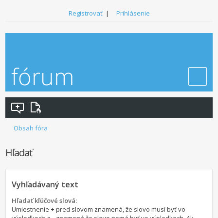
Registrovať
|
Prihlásenie
Obsah fóra
Hľadať
Vyhľadávaný text
Hľadať kľúčové slová:
Umiestnenie
+
pred slovom znamená, že slovo musí byť vo