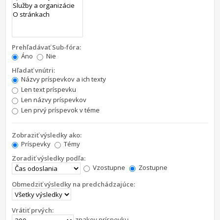
Prehľadávať Sub-fóra:
Áno
Nie
Hľadať vnútri:
Názvy príspevkov a ich texty
Len text príspevku
Len názvy príspevkov
Len prvý príspevok v téme
Zobraziť výsledky ako:
Príspevky
Témy
Zoradiť výsledky podľa:
Vzostupne
Zostupne
Obmedziť výsledky na predchádzajúce:
Vrátiť prvých:
znakov príspevku