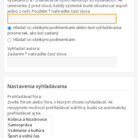
výsledkoch a
-
znamená že slovo nemá byť vo výsledkoch. Ak
umiestnite
|
pred slová, každý výsledok bude obsahovať aspoň
jedno z nich. Použitím * nahradíte časť slova
Hľadať so všetkými podmienkami alebo text vyhľadávania
presne tak, ako bol zadaný
Hľadať so všetkými podmienkami
Vyhľadať autora:
Zadaním * nahradíte časť slova
Nastavenia vyhľadávania
Prehľadávať fóra:
Zvoľte fórum alebo fóra, v ktorých chcete vyhľadávať. Ak
nevypnete možnosť prehľadávať subfóra, budú sa automaticky
prehľadávať aj tie.