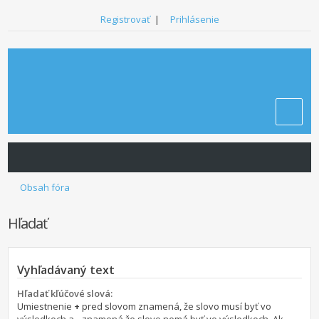
Registrovať
|
Prihlásenie
Obsah fóra
Hľadať
Vyhľadávaný text
Hľadať kľúčové slová:
Umiestnenie
+
pred slovom znamená, že slovo musí byť vo