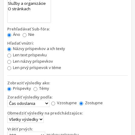
Prehľadávať Sub-fóra:
Áno
Nie
Hľadať vnútri:
Názvy príspevkov a ich texty
Len text príspevku
Len názvy príspevkov
Len prvý príspevok v téme
Zobraziť výsledky ako:
Príspevky
Témy
Zoradiť výsledky podľa:
Vzostupne
Zostupne
Obmedziť výsledky na predchádzajúce:
Vrátiť prvých:
znakov príspevku