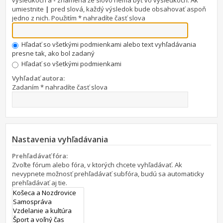
výsledkoch a
-
znamená že slovo nemá byť vo výsledkoch. Ak
umiestnite
|
pred slová, každý výsledok bude obsahovať aspoň
jedno z nich. Použitím * nahradíte časť slova
Hľadať so všetkými podmienkami alebo text vyhľadávania
presne tak, ako bol zadaný
Hľadať so všetkými podmienkami
Vyhľadať autora:
Zadaním * nahradíte časť slova
Nastavenia vyhľadávania
Prehľadávať fóra:
Zvoľte fórum alebo fóra, v ktorých chcete vyhľadávať. Ak
nevypnete možnosť prehľadávať subfóra, budú sa automaticky
prehľadávať aj tie.