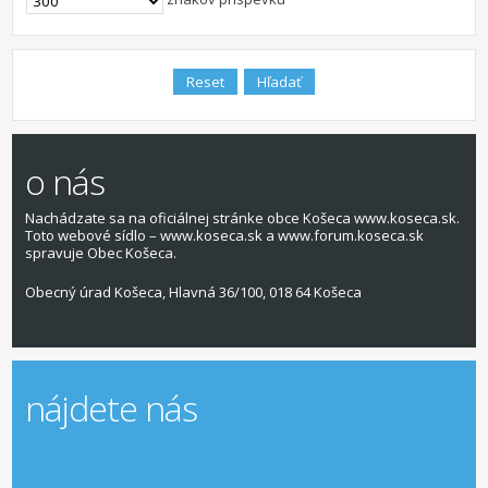
o nás
Nachádzate sa na oficiálnej stránke obce Košeca www.koseca.sk.
Toto webové sídlo – www.koseca.sk a www.forum.koseca.sk
spravuje Obec Košeca.
Obecný úrad Košeca, Hlavná 36/100, 018 64 Košeca
nájdete nás