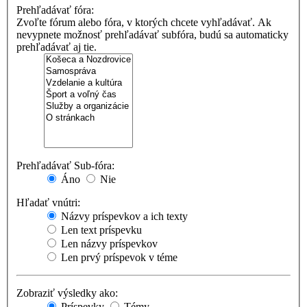
Prehľadávať fóra:
Zvoľte fórum alebo fóra, v ktorých chcete vyhľadávať. Ak
nevypnete možnosť prehľadávať subfóra, budú sa automaticky
prehľadávať aj tie.
Prehľadávať Sub-fóra:
Áno
Nie
Hľadať vnútri:
Názvy príspevkov a ich texty
Len text príspevku
Len názvy príspevkov
Len prvý príspevok v téme
Zobraziť výsledky ako:
Príspevky
Témy