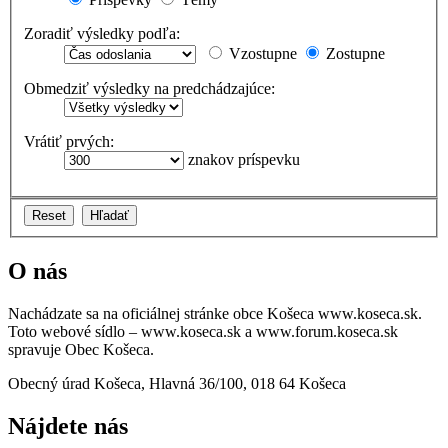
Zoradiť výsledky podľa:
Vzostupne
Zostupne
Obmedziť výsledky na predchádzajúce:
Vrátiť prvých:
znakov príspevku
O nás
Nachádzate sa na oficiálnej stránke obce Košeca www.koseca.sk.
Toto webové sídlo – www.koseca.sk a www.forum.koseca.sk
spravuje Obec Košeca.
Obecný úrad Košeca, Hlavná 36/100, 018 64 Košeca
Nájdete nás