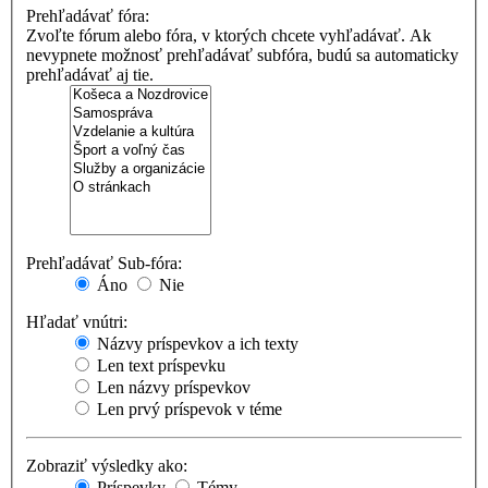
Prehľadávať fóra:
Zvoľte fórum alebo fóra, v ktorých chcete vyhľadávať. Ak
nevypnete možnosť prehľadávať subfóra, budú sa automaticky
prehľadávať aj tie.
Prehľadávať Sub-fóra:
Áno
Nie
Hľadať vnútri:
Názvy príspevkov a ich texty
Len text príspevku
Len názvy príspevkov
Len prvý príspevok v téme
Zobraziť výsledky ako:
Príspevky
Témy