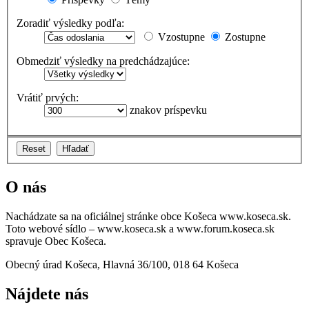
Zoradiť výsledky podľa:
Vzostupne
Zostupne
Obmedziť výsledky na predchádzajúce:
Vrátiť prvých:
znakov príspevku
O nás
Nachádzate sa na oficiálnej stránke obce Košeca www.koseca.sk.
Toto webové sídlo – www.koseca.sk a www.forum.koseca.sk
spravuje Obec Košeca.
Obecný úrad Košeca, Hlavná 36/100, 018 64 Košeca
Nájdete nás