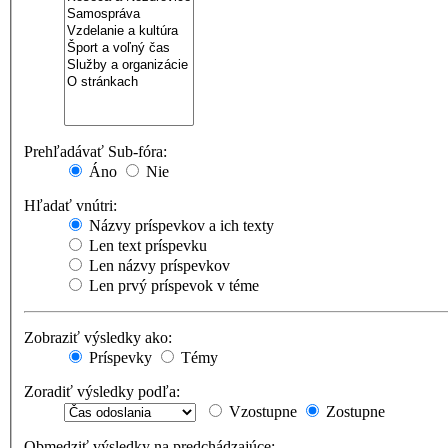
Prehľadávať Sub-fóra:
Áno
Nie
Hľadať vnútri:
Názvy príspevkov a ich texty
Len text príspevku
Len názvy príspevkov
Len prvý príspevok v téme
Zobraziť výsledky ako:
Príspevky
Témy
Zoradiť výsledky podľa:
Vzostupne
Zostupne
Obmedziť výsledky na predchádzajúce: