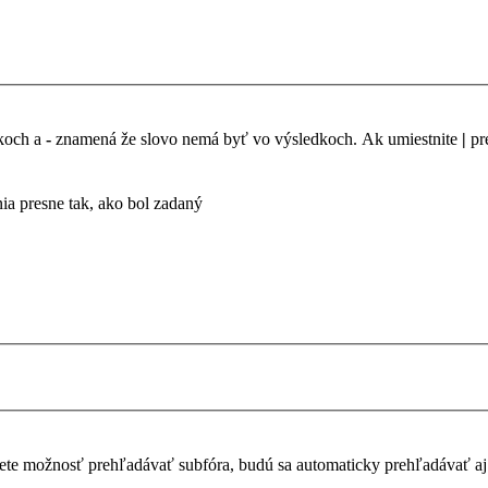
dkoch a
-
znamená že slovo nemá byť vo výsledkoch. Ak umiestnite
|
pr
a presne tak, ako bol zadaný
te možnosť prehľadávať subfóra, budú sa automaticky prehľadávať aj 