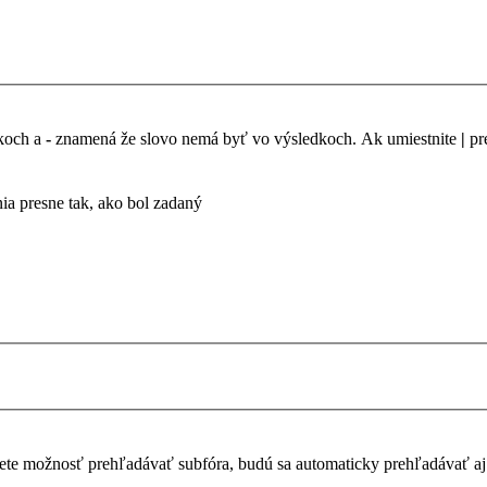
dkoch a
-
znamená že slovo nemá byť vo výsledkoch. Ak umiestnite
|
pr
a presne tak, ako bol zadaný
te možnosť prehľadávať subfóra, budú sa automaticky prehľadávať aj 