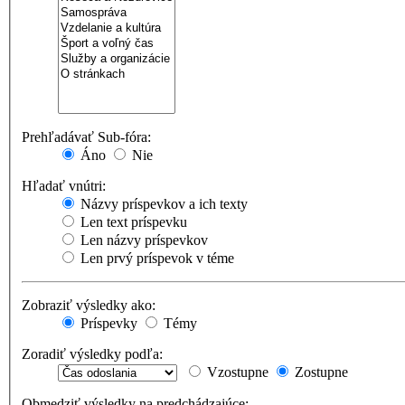
Prehľadávať Sub-fóra:
Áno
Nie
Hľadať vnútri:
Názvy príspevkov a ich texty
Len text príspevku
Len názvy príspevkov
Len prvý príspevok v téme
Zobraziť výsledky ako:
Príspevky
Témy
Zoradiť výsledky podľa:
Vzostupne
Zostupne
Obmedziť výsledky na predchádzajúce: