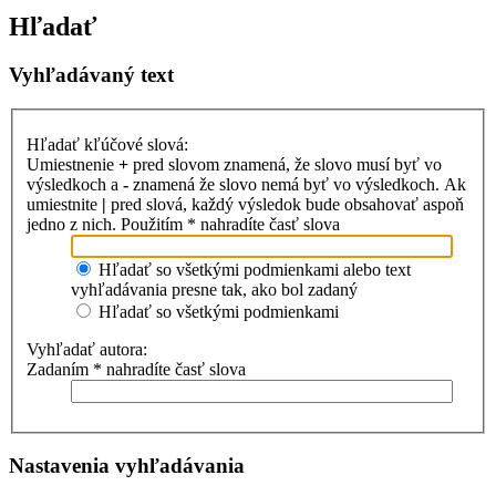
Hľadať
Vyhľadávaný text
Hľadať kľúčové slová:
Umiestnenie
+
pred slovom znamená, že slovo musí byť vo
výsledkoch a
-
znamená že slovo nemá byť vo výsledkoch. Ak
umiestnite
|
pred slová, každý výsledok bude obsahovať aspoň
jedno z nich. Použitím * nahradíte časť slova
Hľadať so všetkými podmienkami alebo text
vyhľadávania presne tak, ako bol zadaný
Hľadať so všetkými podmienkami
Vyhľadať autora:
Zadaním * nahradíte časť slova
Nastavenia vyhľadávania