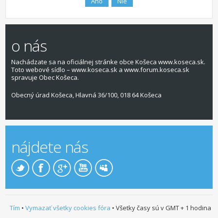
o nás
Nachádzate sa na oficiálnej stránke obce Košeca www.koseca.sk.
Toto webové sídlo – www.koseca.sk a www.forum.koseca.sk
spravuje Obec Košeca.
Obecný úrad Košeca, Hlavná 36/100, 018 64 Košeca
nájdete nás
Tím
•
Vymazať všetky cookies fóra
• Všetky časy sú v GMT + 1 hodina