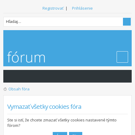
Registrovať
|
Prihlásenie
Obsah fóra
Vymazať všetky cookies fóra
Ste si istí, že chcete zmazať všetky cookies nastavené týmto
fórom?