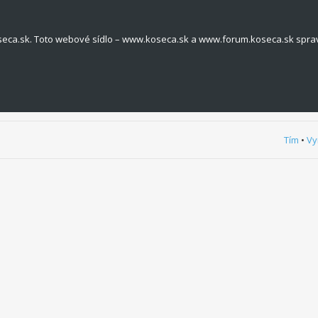
seca.sk. Toto webové sídlo – www.koseca.sk a www.forum.koseca.sk spra
Tím
•
Vy