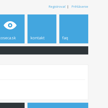
Registrovať
|
Prihlásenie
koseca.sk
kontakt
faq