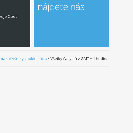
nájdete nás
vuje Obec
mazať všetky cookies fóra
• Všetky časy sú v GMT + 1 hodina