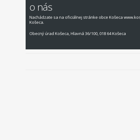
o nás
Nachádzate sa na oficiálnej stránke obce Košeca www.ko
Košeca.
Obecný úrad Košeca, Hlavná 36/100, 018 64 Košeca