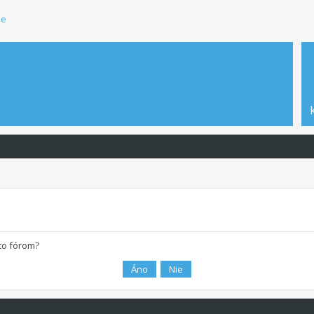
ie
mto fórom?