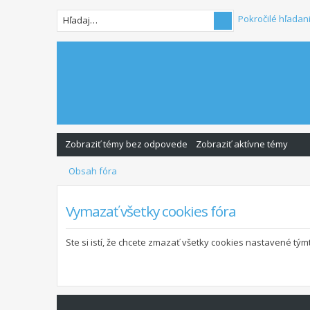
Pokročilé hľadan
Zobraziť témy bez odpovede
Zobraziť aktívne témy
Obsah fóra
Vymazať všetky cookies fóra
Ste si istí, že chcete zmazať všetky cookies nastavené tý