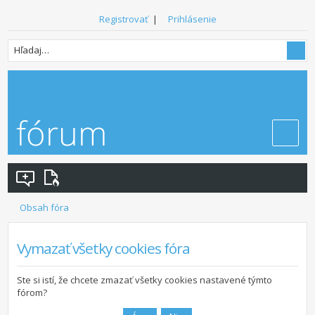
Registrovať
|
Prihlásenie
Obsah fóra
Vymazať všetky cookies fóra
Ste si istí, že chcete zmazať všetky cookies nastavené týmto
fórom?