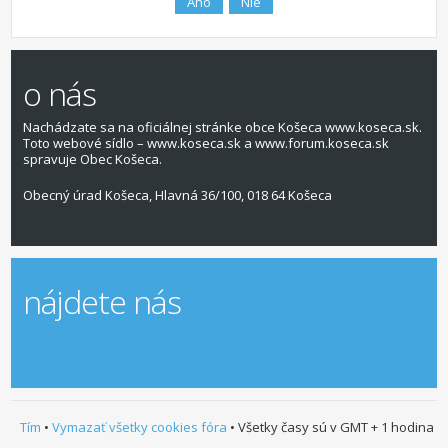
o nás
Nachádzate sa na oficiálnej stránke obce Košeca www.koseca.sk.
Toto webové sídlo – www.koseca.sk a www.forum.koseca.sk
spravuje Obec Košeca.
Obecný úrad Košeca, Hlavná 36/100, 018 64 Košeca
nájdete nás
Tím
•
Vymazať všetky cookies fóra
• Všetky časy sú v GMT + 1 hodina