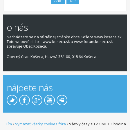
o nás
Nachádzate sa na oficiálnej stránke obce Košeca www.koseca.sk.
Toto webové sídlo – www.koseca.sk a www.forum.koseca.sk
spravuje Obec Košeca.
Obecný úrad Košeca, Hlavná 36/100, 018 64 Košeca
nájdete nás
Tím
•
Vymazať všetky cookies fóra
• Všetky časy sú v GMT + 1 hodina