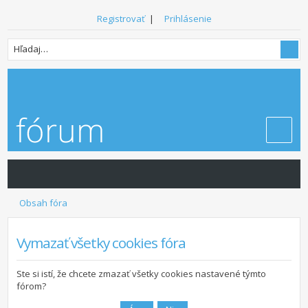
Registrovať
|
Prihlásenie
Obsah fóra
Vymazať všetky cookies fóra
Ste si istí, že chcete zmazať všetky cookies nastavené týmto
fórom?