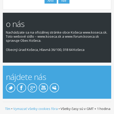
o nás
Nachádzate sa na oficiálnej stránke obce Košeca www.koseca.sk.
Toto webové sídlo – www.koseca.sk a www.forum.koseca.sk
spravuje Obec Košeca.
Obecný úrad Košeca, Hlavná 36/100, 018 64 Košeca
nájdete nás
Tím
•
Vymazať všetky cookies fóra
• Všetky časy sú v GMT + 1 hodina