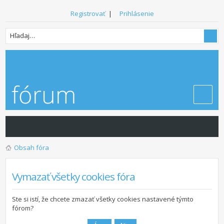
Registrovať
|
Prihlásenie
Obsah fóra
Vymazať všetky cookies fóra
Ste si istí, že chcete zmazať všetky cookies nastavené týmto
fórom?