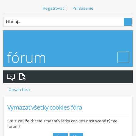
Registrovať
|
Prihlásenie
Obsah fóra
Vymazať všetky cookies fóra
Ste si istí, že chcete zmazať všetky cookies nastavené týmto
fórom?