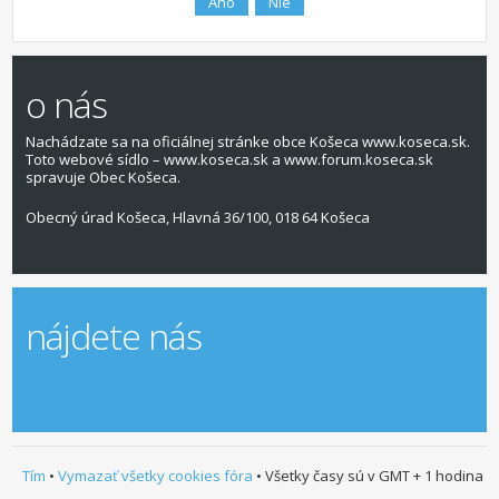
o nás
Nachádzate sa na oficiálnej stránke obce Košeca www.koseca.sk.
Toto webové sídlo – www.koseca.sk a www.forum.koseca.sk
spravuje Obec Košeca.
Obecný úrad Košeca, Hlavná 36/100, 018 64 Košeca
nájdete nás
Tím
•
Vymazať všetky cookies fóra
• Všetky časy sú v GMT + 1 hodina