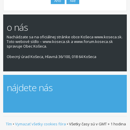
o nás
Nachádzate sa na oficiálnej stránke obce Košeca www.koseca.sk.
Toto webové sídlo – www.koseca.sk a www.forum.koseca.sk
spravuje Obec Košeca.
Obecný úrad Košeca, Hlavná 36/100, 018 64 Košeca
nájdete nás
Tím
•
Vymazať všetky cookies fóra
• Všetky časy sú v GMT + 1 hodina