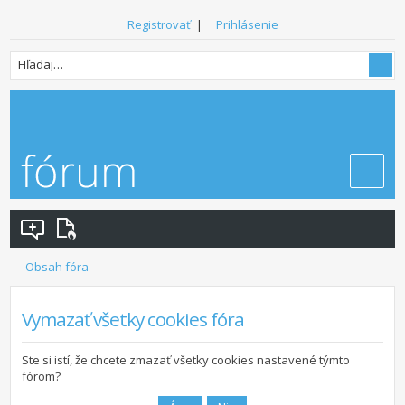
Registrovať
|
Prihlásenie
Obsah fóra
Vymazať všetky cookies fóra
Ste si istí, že chcete zmazať všetky cookies nastavené týmto
fórom?