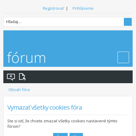
Registrovať
|
Prihlásenie
Obsah fóra
Vymazať všetky cookies fóra
Ste si istí, že chcete zmazať všetky cookies nastavené týmto
fórom?