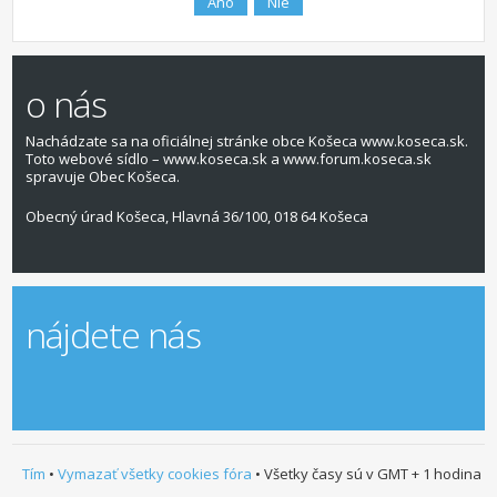
o nás
Nachádzate sa na oficiálnej stránke obce Košeca www.koseca.sk.
Toto webové sídlo – www.koseca.sk a www.forum.koseca.sk
spravuje Obec Košeca.
Obecný úrad Košeca, Hlavná 36/100, 018 64 Košeca
nájdete nás
Tím
•
Vymazať všetky cookies fóra
• Všetky časy sú v GMT + 1 hodina