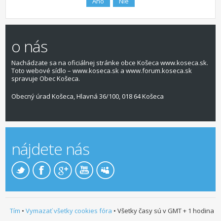
o nás
Nachádzate sa na oficiálnej stránke obce Košeca www.koseca.sk.
Toto webové sídlo – www.koseca.sk a www.forum.koseca.sk
spravuje Obec Košeca.
Obecný úrad Košeca, Hlavná 36/100, 018 64 Košeca
nájdete nás
Tím
•
Vymazať všetky cookies fóra
• Všetky časy sú v GMT + 1 hodina