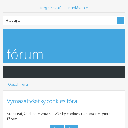
Registrovať
|
Prihlásenie
Obsah fóra
Vymazať všetky cookies fóra
Ste si istí, že chcete zmazať všetky cookies nastavené týmto
fórom?