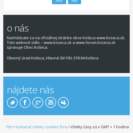
o nás
Nachádzate sa na oficiálnej stránke obce Košeca www.koseca.sk.
Toto webové sídlo – www.koseca.sk a www.forum.koseca.sk
spravuje Obec Košeca.
Obecný úrad Košeca, Hlavná 36/100, 018 64 Košeca
nájdete nás
Tím
•
Vymazať všetky cookies fóra
• Všetky časy sú v GMT + 1 hodina