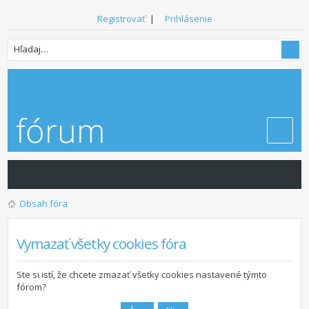
Registrovať
|
Prihlásenie
Obsah fóra
Vymazať všetky cookies fóra
Ste si istí, že chcete zmazať všetky cookies nastavené týmto
fórom?