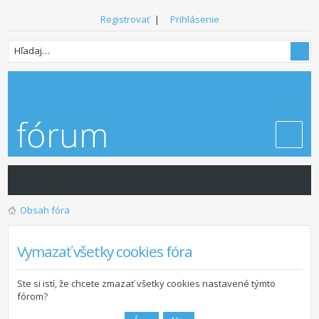
Registrovať
|
Prihlásenie
Obsah fóra
Vymazať všetky cookies fóra
Ste si istí, že chcete zmazať všetky cookies nastavené týmto
fórom?