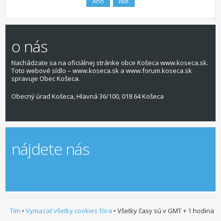
o nás
Nachádzate sa na oficiálnej stránke obce Košeca www.koseca.sk.
Toto webové sídlo – www.koseca.sk a www.forum.koseca.sk
spravuje Obec Košeca.
Obecný úrad Košeca, Hlavná 36/100, 018 64 Košeca
nájdete nás
Tím
•
Vymazať všetky cookies fóra
• Všetky časy sú v GMT + 1 hodina