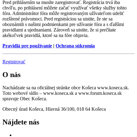
Pred prihlásením sa musíte zaregistrovať. Registrácia trvá iba
chvíľu, po prihlásení môžete začať využívať všetky služby tohto
fóra. Administrátor fóra môže registrovaným užívateľom udeliť
rozšírené právomoci. Pred registráciou sa uistite, že ste sa
oboznámili s našimi podmienkami pre užívanie fóra a s ďalšími
pravidlami a ujednaniami. Zároveň sa uistite, že si prečítate
akékoľvek pravidlá, ktoré sa na fóre objavia.
Pravidlá pre používanie
|
Ochrana súkromia
Registrovať
O nás
Nachádzate sa na oficiálnej stránke obce Košeca www.koseca.sk.
Toto webové sídlo – www.koseca.sk a www.forum.koseca.sk
spravuje Obec Košeca.
Obecný úrad Košeca, Hlavná 36/100, 018 64 Košeca
Nájdete nás