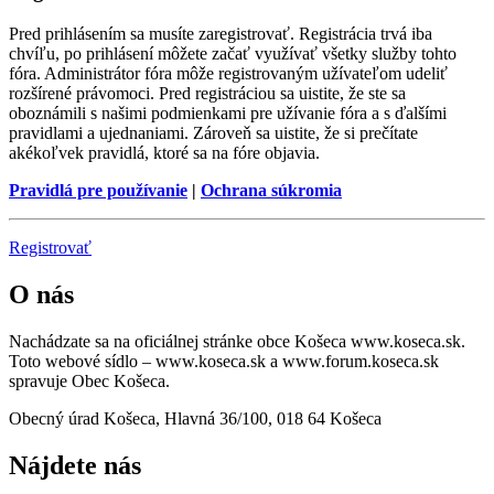
Pred prihlásením sa musíte zaregistrovať. Registrácia trvá iba
chvíľu, po prihlásení môžete začať využívať všetky služby tohto
fóra. Administrátor fóra môže registrovaným užívateľom udeliť
rozšírené právomoci. Pred registráciou sa uistite, že ste sa
oboznámili s našimi podmienkami pre užívanie fóra a s ďalšími
pravidlami a ujednaniami. Zároveň sa uistite, že si prečítate
akékoľvek pravidlá, ktoré sa na fóre objavia.
Pravidlá pre používanie
|
Ochrana súkromia
Registrovať
O nás
Nachádzate sa na oficiálnej stránke obce Košeca www.koseca.sk.
Toto webové sídlo – www.koseca.sk a www.forum.koseca.sk
spravuje Obec Košeca.
Obecný úrad Košeca, Hlavná 36/100, 018 64 Košeca
Nájdete nás