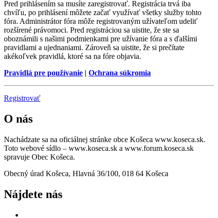
Pred prihlásením sa musíte zaregistrovať. Registrácia trvá iba
chvíľu, po prihlásení môžete začať využívať všetky služby tohto
fóra. Administrátor fóra môže registrovaným užívateľom udeliť
rozšírené právomoci. Pred registráciou sa uistite, že ste sa
oboznámili s našimi podmienkami pre užívanie fóra a s ďalšími
pravidlami a ujednaniami. Zároveň sa uistite, že si prečítate
akékoľvek pravidlá, ktoré sa na fóre objavia.
Pravidlá pre používanie
|
Ochrana súkromia
Registrovať
O nás
Nachádzate sa na oficiálnej stránke obce Košeca www.koseca.sk.
Toto webové sídlo – www.koseca.sk a www.forum.koseca.sk
spravuje Obec Košeca.
Obecný úrad Košeca, Hlavná 36/100, 018 64 Košeca
Nájdete nás