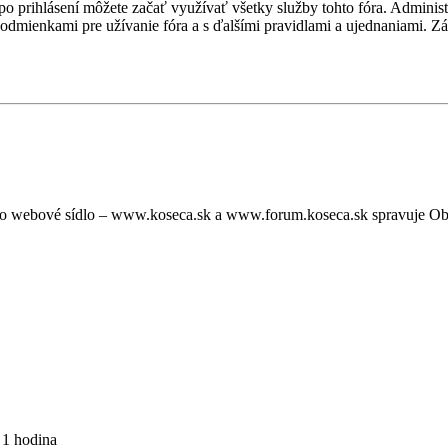
, po prihlásení môžete začať využívať všetky služby tohto fóra. Admini
podmienkami pre užívanie fóra a s ďalšími pravidlami a ujednaniami. Záro
oto webové sídlo – www.koseca.sk a www.forum.koseca.sk spravuje O
 1 hodina