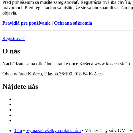
Pred prihlásením sa musíte zaregistrovať. Registrácia trvá iba chvíľu
právomoci. Pred registráciou sa uistite, že ste sa oboznámili s našimi 
objavia.
Pravidlá pre používanie
|
Ochrana súkromia
Registrovať
O nás
Nachádzate sa na oficiálnej stránke obce Košeca www.koseca.sk. T
Obecný úrad Košeca, Hlavná 36/100, 018 64 Košeca
Nájdete nás
Tím
•
Vymazať všetky cookies fóra
• Všetky časy sú v GMT +