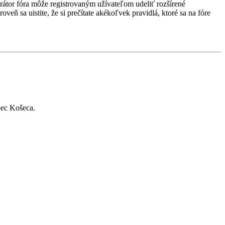
strátor fóra môže registrovaným užívateľom udeliť rozšírené
veň sa uistite, že si prečítate akékoľvek pravidlá, ktoré sa na fóre
bec Košeca.