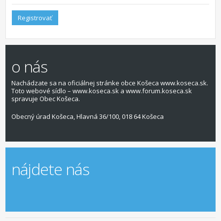
Registrovať
o nás
Nachádzate sa na oficiálnej stránke obce Košeca www.koseca.sk.
Toto webové sídlo – www.koseca.sk a www.forum.koseca.sk
spravuje Obec Košeca.
Obecný úrad Košeca, Hlavná 36/100, 018 64 Košeca
nájdete nás