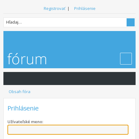
Registrovať
|
Prihlásenie
Obsah fóra
Prihlásenie
Užívateľské meno: