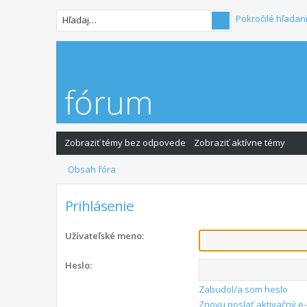
Pokročilé hľadan
Zobraziť témy bez odpovede
Zobraziť aktívne témy
Obsah fóra
Prihlásenie
Užívateľské meno:
Heslo:
Zabudol/a som heslo
Znovu poslať aktivačný e-