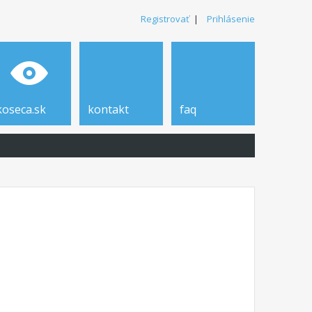
Registrovať
|
Prihlásenie
koseca.sk
kontakt
faq