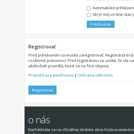
Automatické prihláseni
Skryť môj on-line stav 
Registrovať
Pred prihlásením sa musíte zaregistrovať. Registrácia trvá
rozšírené právomoci. Pred registráciou sa uistite, že ste s
akékoľvek pravidlá, ktoré sa na fóre objavia.
Pravidlá pre používanie
|
Ochrana súkromia
Registrovať
o nás
Nachádzate sa na oficiálnej stránke obce Košeca www.ko