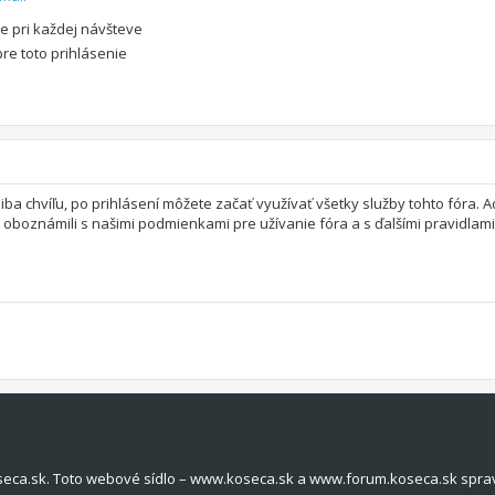
e pri každej návšteve
pre toto prihlásenie
 iba chvíľu, po prihlásení môžete začať využívať všetky služby tohto fóra.
a oboznámili s našimi podmienkami pre užívanie fóra a s ďalšími pravidlami 
seca.sk. Toto webové sídlo – www.koseca.sk a www.forum.koseca.sk spra