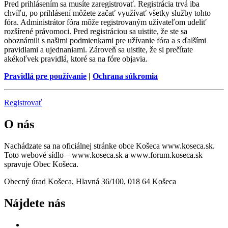
Pred prihlásením sa musíte zaregistrovať. Registrácia trvá iba
chvíľu, po prihlásení môžete začať využívať všetky služby tohto
fóra. Administrátor fóra môže registrovaným užívateľom udeliť
rozšírené právomoci. Pred registráciou sa uistite, že ste sa
oboznámili s našimi podmienkami pre užívanie fóra a s ďalšími
pravidlami a ujednaniami. Zároveň sa uistite, že si prečítate
akékoľvek pravidlá, ktoré sa na fóre objavia.
Pravidlá pre používanie
|
Ochrana súkromia
Registrovať
O nás
Nachádzate sa na oficiálnej stránke obce Košeca www.koseca.sk.
Toto webové sídlo – www.koseca.sk a www.forum.koseca.sk
spravuje Obec Košeca.
Obecný úrad Košeca, Hlavná 36/100, 018 64 Košeca
Nájdete nás