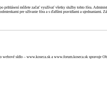
, po prihlásení môžete začať využívať všetky služby tohto fóra. Admini
podmienkami pre užívanie fóra a s ďalšími pravidlami a ujednaniami. Záro
oto webové sídlo – www.koseca.sk a www.forum.koseca.sk spravuje O