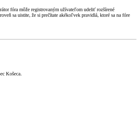
strátor fóra môže registrovaným užívateľom udeliť rozšírené
veň sa uistite, že si prečítate akékoľvek pravidlá, ktoré sa na fóre
bec Košeca.